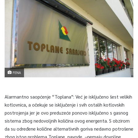
FENA
Alarmantno saopćenje “Toplana”: Već je isključeno šest velikih
kotlovnica, a očekuje se isključenje i svih ostalih kotlovskih
postrojenja jer je ovo preduzeće ponovo isključeno s gasnog
sistema zbog nedovoljnih količina ovog energenta. S obzirom
da su određene količine alternativnih goriva nedavno potrošene
zbog istog problema Toplane, navode –nemaju dovoljne