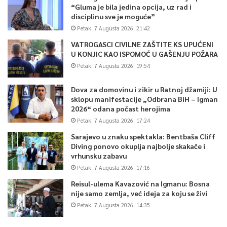
“Gluma je bila jedina opcija, uz rad i
disciplinu sve je moguće”
Petak, 7 Augusta 2026, 21:42
VATROGASCI CIVILNE ZAŠTITE KS UPUĆENI
U KONJIC KAO ISPOMOĆ U GAŠENJU POŽARA
Petak, 7 Augusta 2026, 19:54
Dova za domovinu i zikir u Ratnoj džamiji: U
sklopu manifestacije „Odbrana BiH – Igman
2026“ odana počast herojima
Petak, 7 Augusta 2026, 17:24
Sarajevo u znaku spektakla: Bentbaša Cliff
Diving ponovo okuplja najbolje skakače i
vrhunsku zabavu
Petak, 7 Augusta 2026, 17:16
Reisul-ulema Kavazović na Igmanu: Bosna
nije samo zemlja, već ideja za koju se živi
Petak, 7 Augusta 2026, 14:35