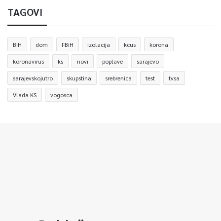
TAGOVI
BiH
dom
FBiH
izolacija
kcus
korona
koronavirus
ks
novi
poplave
sarajevo
sarajevskojutro
skupstina
srebrenica
test
tvsa
Vlada KS
vogosca