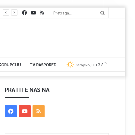
℃
27
 KORUPCIJU
TV RASPORED
Sarajevo, BiH
PRATITE NAS NA