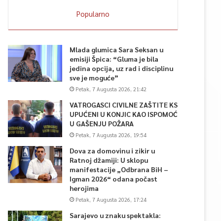
Popularno
Mlada glumica Sara Seksan u
emisiji Špica: “Gluma je bila
jedina opcija, uz rad i disciplinu
sve je moguće”
Petak, 7 Augusta 2026, 21:42
VATROGASCI CIVILNE ZAŠTITE KS
UPUĆENI U KONJIC KAO ISPOMOĆ
U GAŠENJU POŽARA
Petak, 7 Augusta 2026, 19:54
Dova za domovinu i zikir u
Ratnoj džamiji: U sklopu
manifestacije „Odbrana BiH –
Igman 2026“ odana počast
herojima
Petak, 7 Augusta 2026, 17:24
Sarajevo u znaku spektakla: