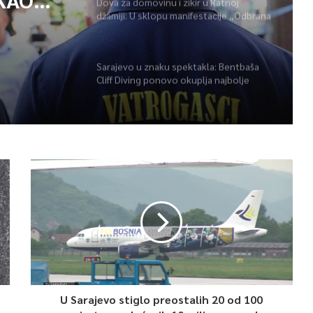
Dova za domovinu i zikir u Ratnoj
džamiji: U sklopu manifestacije „Odbrana
POŽARA
BiH – Igman 2026“ odana počast
herojima
Sarajevo u znaku spektakla: Bentbaša
Cliff Diving ponovo okuplja najbolje
skakače i vrhunsku zabavu
U Sarajevo stiglo preostalih 20 od 100