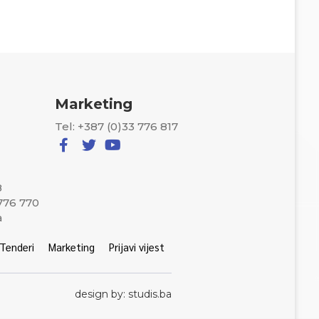
Marketing
Tel: +387 (0)33 776 817
8
 776 770
a
Tenderi
Marketing
Prijavi vijest
design by: studis.ba