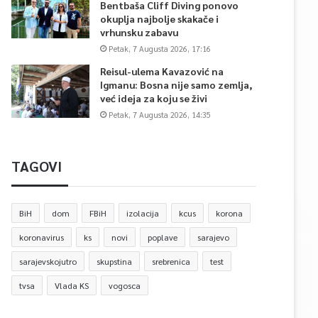
Bentbaša Cliff Diving ponovo
okuplja najbolje skakače i
vrhunsku zabavu
Petak, 7 Augusta 2026, 17:16
Reisul-ulema Kavazović na
Igmanu: Bosna nije samo zemlja,
već ideja za koju se živi
Petak, 7 Augusta 2026, 14:35
TAGOVI
BiH
dom
FBiH
izolacija
kcus
korona
koronavirus
ks
novi
poplave
sarajevo
sarajevskojutro
skupstina
srebrenica
test
tvsa
Vlada KS
vogosca