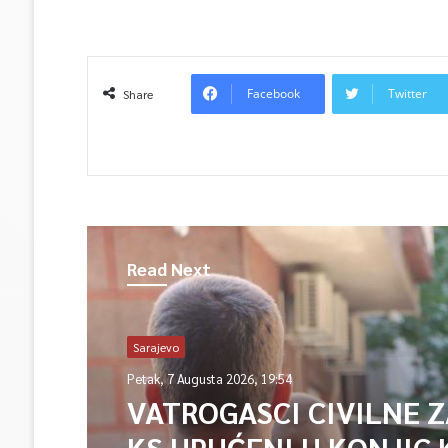
Facebook
Twitter
Share
Read Next
Sarajevo
Petak, 7 Augusta 2026, 19:54
VATROGASCI CIVILNE 
KS UPUĆENI U KONJIC 