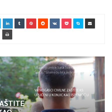
Mlada glumica Sara Seksan u emisiji
Špica: “Gluma je bila jedina opcija, uz rad
i disciplinu sve je moguće”
VATROGASCI CIVILNE ZAŠTITE KS
UPUĆENI U KONJIC KAO ISPOMOĆ U
GAŠENJU POŽARA
ZAŠTITE
KAO