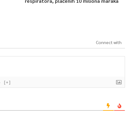
respiratora, plaćenih 10 miliona maraka
Connect with
}
[+]