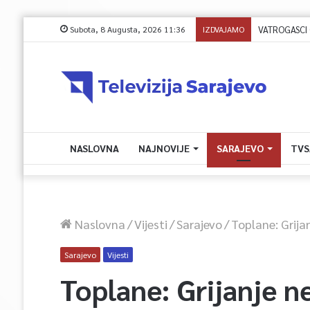
Subota, 8 Augusta, 2026 11:36
IZDVAJAMO
VATROGASCI C
NASLOVNA
NAJNOVIJE
SARAJEVO
TVS
Naslovna
/
Vijesti
/
Sarajevo
/
Toplane: Grija
Sarajevo
Vijesti
Toplane: Grijanje n