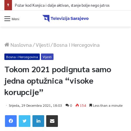
Požar kod Konjica i dalje aktivan, stanje bolje nego jutros
Meni
Naslovna
/
Vijesti
/
Bosna I Hercegovina
Bosna i Hercegovina
Vijesti
Tokom 2021 podignuta samo
jedna optužnica “visoke
korupcije”
Srijeda, 29 Decembra 2021, 18:03
0
154
Less than a minute