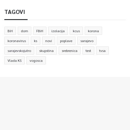
TAGOVI
BiH
dom
FBiH
izolacija
kcus
korona
koronavirus
ks
novi
poplave
sarajevo
sarajevskojutro
skupstina
srebrenica
test
tvsa
Vlada KS
vogosca