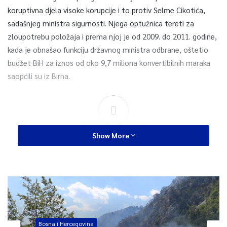
koruptivna djela visoke korupcije i to protiv Selme Cikotića,
sadašnjeg ministra sigurnosti. Njega optužnica tereti za
zloupotrebu položaja i prema njoj je od 2009. do 2011. godine,
kada je obnašao funkciju državnog ministra odbrane, oštetio
budžet BiH za iznos od oko 9,7 miliona konvertibilnih maraka
saopćili su iz Birna.
0
Article Rating
Show More
Bosna i Hercegovina