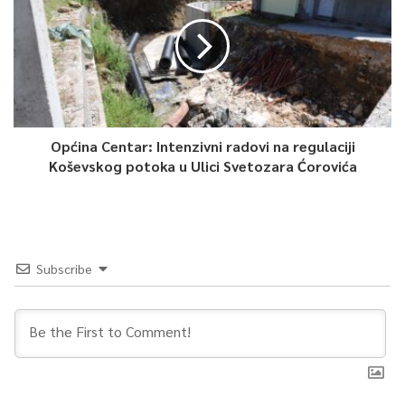
promocije. Ovim potezima, kako navode, on je praktično samo
nastavio praksu iz perioda kada je djelovao unutar SNSD-a,
koristeći nedorečenosti izbornog zakona kako bi nesmetano
vodio promociju.
– Paralelno s tim, bilježe se klasični primjeri zloupotrebe javnih
Općina Centar: Intenzivni radovi na regulaciji
događaja i institucija u svrhe lične promocije funkcionera u
Koševskog potoka u Ulici Svetozara Ćorovića
periodu kad to nije dozvoljeno. Tako je opštinski odbor SNSD-a
u Foči na svojoj zvaničnoj Facebook stranici istakao da je
‘Opština Foča pokrovitelj maturske večeri’, uz fotografije i
tekst u kojem načelnik Milan Vukadinović i predsjednik
Skupštine Nikola Vasiljević, obojica iz te stranke, dočekuju
Subscribe
maturante, prisvajajući javni događaj za vlastitu promociju –
navodi TI BiH.
Slična praksa, kažu, nesmetano se odvija i u online prostoru,
gdje se pravila otvoreno krše plaćenim oglašavanjem što