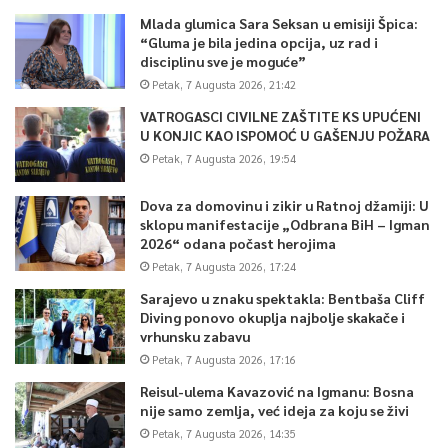
Mlada glumica Sara Seksan u emisiji Špica:
“Gluma je bila jedina opcija, uz rad i
Dodaju kako praćenje uključuje terensko posmatranje
disciplinu sve je moguće”
događaja, monitoring medija i online prostora ali i javne
Petak, 7 Augusta 2026, 21:42
potrošnje u periodu od raspisivanja izbora a sve uočene
VATROGASCI CIVILNE ZAŠTITE KS UPUĆENI
nepravilnosti će biti dokumentovane i prijavljene nadležnim
U KONJIC KAO ISPOMOĆ U GAŠENJU POŽARA
institucijama na postupanje, u nastojanju da se svaki prekršaj
Petak, 7 Augusta 2026, 19:54
adekvatno adresira i sankcioniše.
Dova za domovinu i zikir u Ratnoj džamiji: U
sklopu manifestacije „Odbrana BiH – Igman
Zbog toga TI BiH poziva sve učesnike izbornog procesa,
2026“ odana počast herojima
uključujući političke stranke, kandidate, javne institucije kao i
Petak, 7 Augusta 2026, 17:24
funkcionere da se pridržavaju pravila i zakonskih odredbi kako bi
Sarajevo u znaku spektakla: Bentbaša Cliff
se izbori proveli u fer i poštenoj atmosferi sa što manje
Diving ponovo okuplja najbolje skakače i
zloupotreba i primjera koji umanjuju povjerenje građana u sam
vrhunsku zabavu
izborni proces, saopćeno je iz TI BiH.
Petak, 7 Augusta 2026, 17:16
Reisul-ulema Kavazović na Igmanu: Bosna
nije samo zemlja, već ideja za koju se živi
0
Petak, 7 Augusta 2026, 14:35