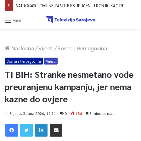
Dova za domovinu i zikir u Ratnoj džamiji: U sklopu manifestacije „Odbrana BiH – Igman 2026“ odana počast herojima
Meni
Naslovna
/
Vijesti
/
Bosna I Hercegovina
Bosna i Hercegovina
Vijesti
TI BiH: Stranke nesmetano vode
preuranjenu kampanju, jer nema
kazne do ovjere
Srijeda, 3 Juna 2026, 12:11
0
184
3 minutes read