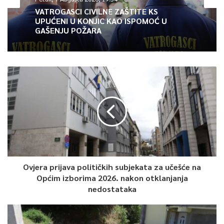
prekršaji ne mogu sankcionisati – ističu iz TI BiH.
VATROGASCI CIVILNE ZAŠTITE KS
UPUĆENI U KONJIC KAO ISPOMOĆ U
GAŠENJU POŽARA
Ovu prazninu u zakonu i neažurnost institucija, kako dodaju,
već uveliko koriste brojni političari, pa su tako širom zemlje
vidljivi bilbordi koji promovišu novonastale stranke i političke
pokrete, poput onih dr Vlade Đajića i Draška Stanivukovića, koje
je TI BiH prijavio Centralnoj izbornoj komisiji (CIK) zbog
preuranjene kampanje.
CIK je, međutim, donio odluku po kojoj ovi politički subjekti ne
podliježu sankcijama, jer nisu zvanično ovjereni, čime su,
smatraju u TI BiH, odredbe zabrane preuranjene kampanje
faktički obesmišljene.
Ovjera prijava političkih subjekata za učešće na
Općim izborima 2026. nakon otklanjanja
nedostataka
Iz TI BiH podsjećaju da su i ranije u više navrata prijavljivali
Vladu Đajića zbog različitih oblika vođenja preuranjene
kampanje ali i zloupotrebe javnih resursa sa ciljem lične