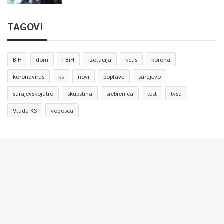
Article Rating
TAGOVI
BiH
dom
FBiH
izolacija
kcus
korona
koronavirus
ks
novi
poplave
sarajevo
sarajevskojutro
skupstina
srebrenica
test
tvsa
Vlada KS
vogosca