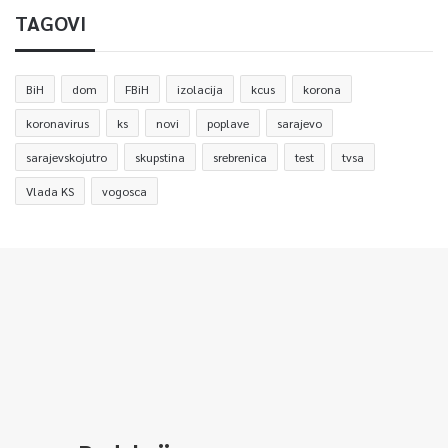
TAGOVI
BiH
dom
FBiH
izolacija
kcus
korona
koronavirus
ks
novi
poplave
sarajevo
sarajevskojutro
skupstina
srebrenica
test
tvsa
Vlada KS
vogosca