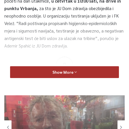
početi na dan utakmice,
u četvrtak u 10:00 sati, na drive in
punktu Vrbanja,
za što je JU Dom zdravlja obezbijedila i
neophodno osoblje. U organizaciju testiranja uključen je i FK
Velež. “Radi poštivanja propisanih higijensko-epidemioloških
mjera i sigurnosti navijača, testiranje je obavezno, a negativan
antigenski test će biti uslov za ulazak na tribine“, poručio je
Ademir Spahić iz JU Dom zdravlja.
0
Show More
Article Rating
Sarajevo