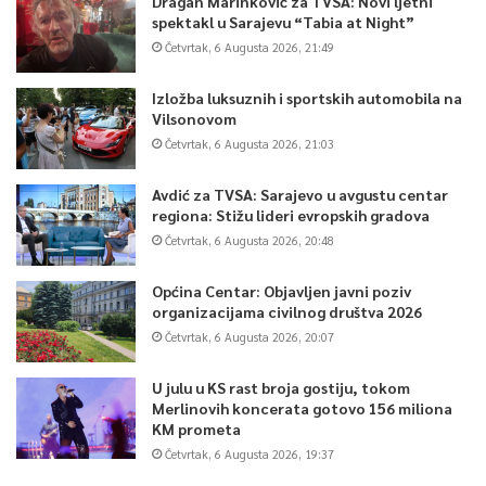
Dragan Marinković za TVSA: Novi ljetni
spektakl u Sarajevu “Tabia at Night”
Četvrtak, 6 Augusta 2026, 21:49
Izložba luksuznih i sportskih automobila na
Vilsonovom
Četvrtak, 6 Augusta 2026, 21:03
Avdić za TVSA: Sarajevo u avgustu centar
regiona: Stižu lideri evropskih gradova
Četvrtak, 6 Augusta 2026, 20:48
Općina Centar: Objavljen javni poziv
organizacijama civilnog društva 2026
Četvrtak, 6 Augusta 2026, 20:07
U julu u KS rast broja gostiju, tokom
Merlinovih koncerata gotovo 156 miliona
KM prometa
Četvrtak, 6 Augusta 2026, 19:37