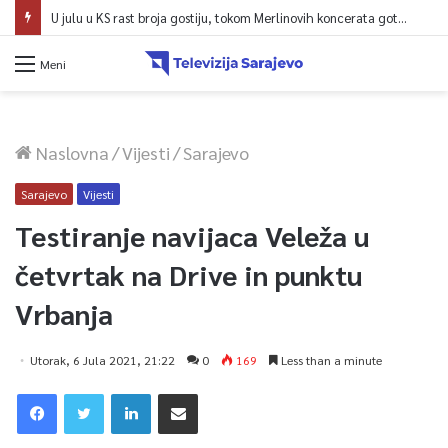
U julu u KS rast broja gostiju, tokom Merlinovih koncerata gotovo 156 miliona KM prometa
Meni
Naslovna
/
Vijesti
/
Sarajevo
Sarajevo
Vijesti
Testiranje navijaca Veleža u
četvrtak na Drive in punktu
Vrbanja
Utorak, 6 Jula 2021, 21:22
0
169
Less than a minute