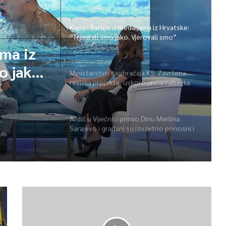
ponudimo više događaja” (video)
Kapo i Barlov o medaljama iz Hrvatske:
“Trenirali smo jako. Vjerovali smo”
ama iz
o jako.
Ministarstvo saobraćaja KS: Završena
revizija projekta, uskoro javna nabavka
za obnovu mosta u ulici Ive Andrića
Avdić u Vijećnici primio Dinu Merlina:
Sarajevo i građani su izuzetno ponosni i
zahvalni