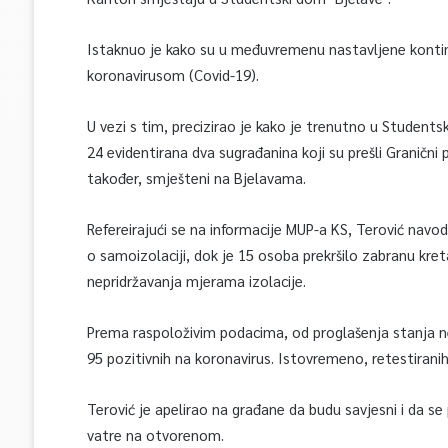
Istaknuo je kako su u međuvremenu nastavljene kontinu
koronavirusom (Covid-19).
U vezi s tim, precizirao je kako je trenutno u Studen
24 evidentirana dva sugrađanina koji su prešli Granični p
također, smješteni na Bjelavama.
Refereirajući se na informacije MUP-a KS, Terović navodi
o samoizolaciji, dok je 15 osoba prekršilo zabranu kreta
nepridržavanja mjerama izolacije.
Prema raspoloživim podacima, od proglašenja stanja ne
95 pozitivnih na koronavirus. Istovremeno, retestiranih 
Terović je apelirao na građane da budu savjesni i da se 
vatre na otvorenom.