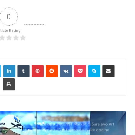
0
rticle Rating
Žiško o 2. KUNST Market & Sarajevo Art
Pikniku: “Nastojimo da svake godine