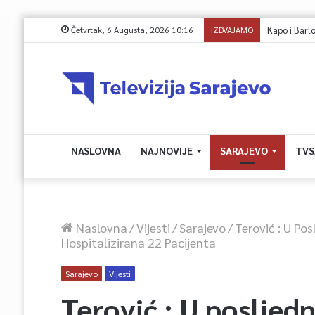
Četvrtak, 6 Augusta, 2026 10:16
IZDVAJAMO
NASLOVNA
NAJNOVIJE
SARAJEVO
TVS
Naslovna
/
Vijesti
/
Sarajevo
/
Terović : U Po
Hospitalizirana 22 Pacijenta
Sarajevo
Vijesti
Terović : U posljed