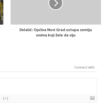
Delalić: Općina Novi Grad ustupa zemlju
onima koji žele da siju
Connect with
}
[+]