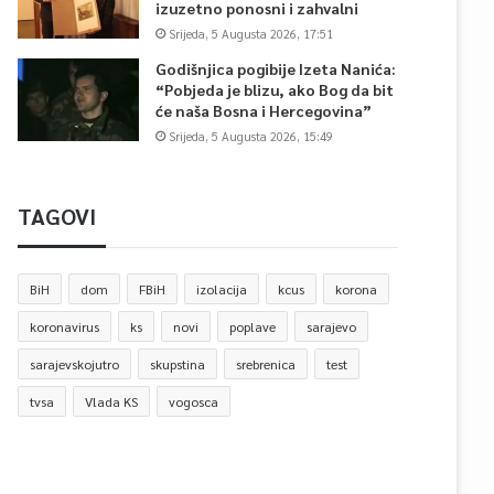
izuzetno ponosni i zahvalni
Srijeda, 5 Augusta 2026, 17:51
Godišnjica pogibije Izeta Nanića:
“Pobjeda je blizu, ako Bog da bit
će naša Bosna i Hercegovina”
Srijeda, 5 Augusta 2026, 15:49
TAGOVI
BiH
dom
FBiH
izolacija
kcus
korona
koronavirus
ks
novi
poplave
sarajevo
sarajevskojutro
skupstina
srebrenica
test
tvsa
Vlada KS
vogosca