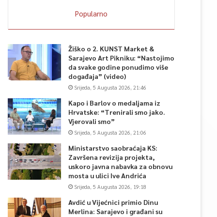
Popularno
Žiško o 2. KUNST Market &
Sarajevo Art Pikniku: “Nastojimo
da svake godine ponudimo više
događaja” (video)
Srijeda, 5 Augusta 2026, 21:46
Kapo i Barlov o medaljama iz
Hrvatske: “Trenirali smo jako.
Vjerovali smo”
Srijeda, 5 Augusta 2026, 21:06
Ministarstvo saobraćaja KS:
Završena revizija projekta,
uskoro javna nabavka za obnovu
mosta u ulici Ive Andrića
Srijeda, 5 Augusta 2026, 19:18
Avdić u Vijećnici primio Dinu
Merlina: Sarajevo i građani su