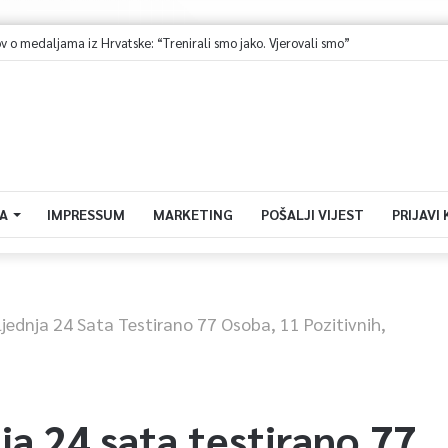
Ministarstvo saobraćaja KS: Završena revizija projekta, uskoro javna nabavka za obnovu mosta u ulici Ive Andrića
A
IMPRESSUM
MARKETING
POŠALJI VIJEST
PRIJAVI
sljednja 24 Sata Testirano 77 Osoba, 11 Pozitivnih,
nja 24 sata testirano 77