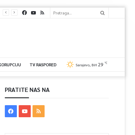
℃
29
 KORUPCIJU
TV RASPORED
Sarajevo, BiH
PRATITE NAS NA