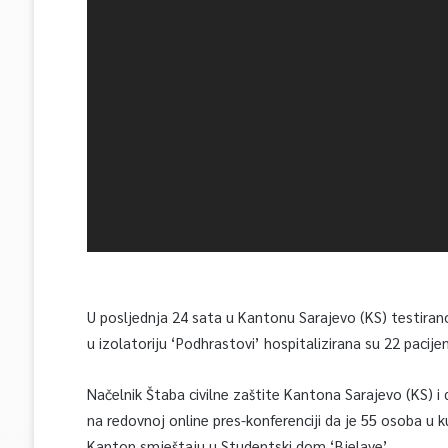
U posljednja 24 sata u Kantonu Sarajevo (KS) testirano
u izolatoriju ‘Podhrastovi’ hospitalizirana su 22 pacije
Načelnik Štaba civilne zaštite Kantona Sarajevo (KS) 
na redovnoj online pres-konferenciji da je 55 osoba u k
Kanton smještaju u Studentski dom ‘Bjelave’.