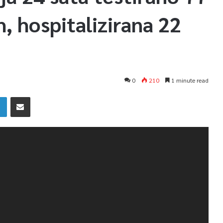
h, hospitalizirana 22
0
210
1 minute read