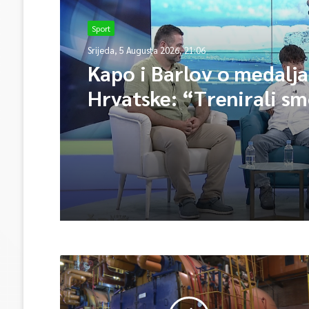
Sport
Srijeda, 5 Augusta 2026, 21:06
Kapo i Barlov o medalj
Hrvatske: “Trenirali sm
Vjerovali smo”