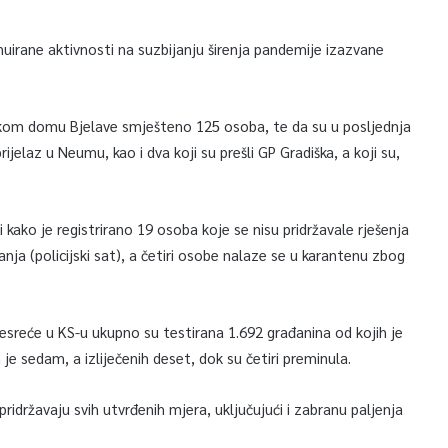
irane aktivnosti na suzbijanju širenja pandemije izazvane
tskom domu Bjelave smješteno 125 osoba, te da su u posljednja
rijelaz u Neumu, kao i dva koji su prešli GP Gradiška, a koji su,
 kako je registrirano 19 osoba koje se nisu pridržavale rješenja
nja (policijski sat), a četiri osobe nalaze se u karantenu zbog
sreće u KS-u ukupno su testirana 1.692 građanina od kojih je
je sedam, a izliječenih deset, dok su četiri preminula.
pridržavaju svih utvrđenih mjera, uključujući i zabranu paljenja