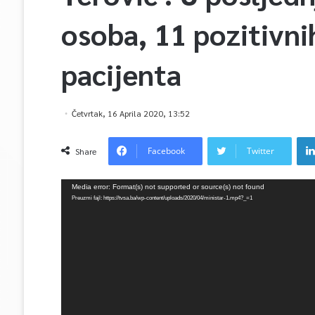
osoba, 11 pozitivni
pacijenta
Četvrtak, 16 Aprila 2020, 13:52
Facebook
Twitter
Share
Video
Media error: Format(s) not supported or source(s) not found
Player
Preuzmi fajl: https://tvsa.ba/wp-content/uploads/2020/04/ministar-1.mp4?_=1