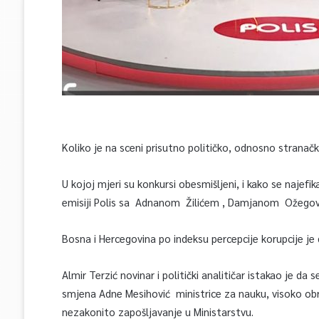
Koliko je na sceni prisutno političko, odnosno stranač
U kojoj mjeri su konkursi obesmišljeni, i kako se najef
emisiji Polis sa Adnanom Žilićem , Damjanom Ožegov
Bosna i Hercegovina po indeksu percepcije korupcije je 
Almir Terzić novinar i politički analitičar istakao je d
smjena Adne Mesihović ministrice za nauku, visoko o
nezakonito zapošljavanje u Ministarstvu.