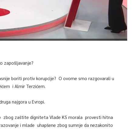
ko zapošljavanje?
ikasnije boriti protiv korupcije? O ovome smo razgovarali u
ićem i Almir Terzićem.
druga najgora u Evropi.
a se zbog zaštite digniteta Vlade KS morala provesti hitna
brazovanje i mlade uhapšene zbog sumnje da nezakonito