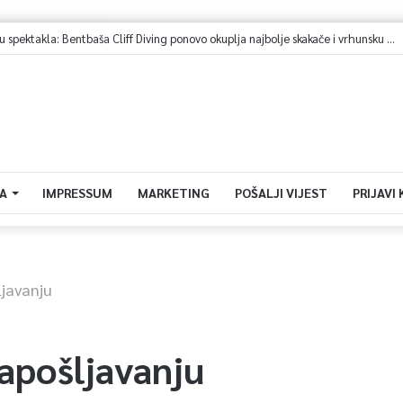
vazović na Igmanu: Bosna nije samo zemlja, već ideja za koju se živi
A
IMPRESSUM
MARKETING
POŠALJI VIJEST
PRIJAVI
ljavanju
zapošljavanju