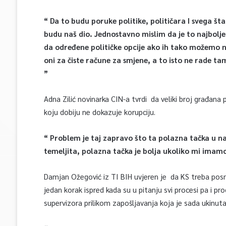
“ Da to budu poruke politike, političara I svega šta
budu naš dio. Jednostavno mislim da je to najbolje 
da određene političke opcije ako ih tako možemo n
oni za čiste račune za smjene, a to isto ne rade tam
”
Adna Zilić novinarka CIN-a tvrdi da veliki broj građana 
koju dobiju ne dokazuje korupciju.
“ Problem je taj zapravo što ta polazna tačka u naš
temeljita, polazna tačka je bolja ukoliko mi ima
Damjan Ožegović iz TI BIH uvjeren je da KS treba posm
jedan korak ispred kada su u pitanju svi procesi pa i p
supervizora prilikom zapošljavanja koja je sada ukinuta