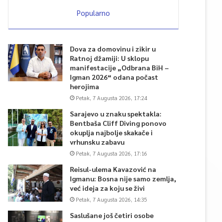
Popularno
Dova za domovinu i zikir u
Ratnoj džamiji: U sklopu
manifestacije „Odbrana BiH –
Igman 2026“ odana počast
herojima
Petak, 7 Augusta 2026, 17:24
Sarajevo u znaku spektakla:
Bentbaša Cliff Diving ponovo
okuplja najbolje skakače i
vrhunsku zabavu
Petak, 7 Augusta 2026, 17:16
Reisul-ulema Kavazović na
Igmanu: Bosna nije samo zemlja,
već ideja za koju se živi
Petak, 7 Augusta 2026, 14:35
Saslušane još četiri osobe