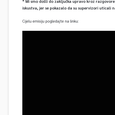
“ Mi smo došli do zaključka upravo kroz razgovore 
iskustva, jer se pokazalo da su supervizori uticali
Cijelu emisiju pogledajte na linku: