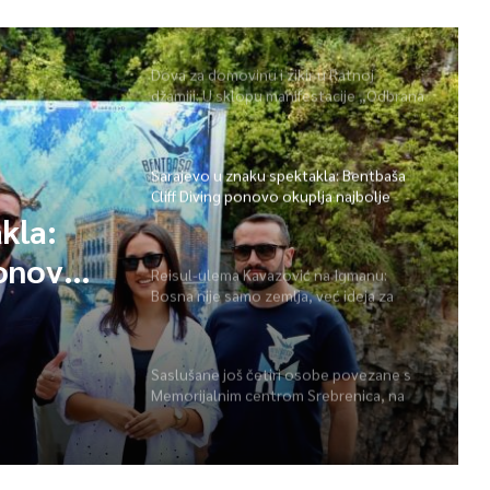
Dova za domovinu i zikir u Ratnoj
džamiji: U sklopu manifestacije „Odbrana
BiH – Igman 2026“ odana počast
herojima
Sarajevo u znaku spektakla: Bentbaša
Cliff Diving ponovo okuplja najbolje
skakače i vrhunsku zabavu
 na
o
Reisul-ulema Kavazović na Igmanu:
Bosna nije samo zemlja, već ideja za
 se živi
koju se živi
kla:
Saslušane još četiri osobe povezane s
Memorijalnim centrom Srebrenica, na
ponovo
spisku ukupno 26
 i