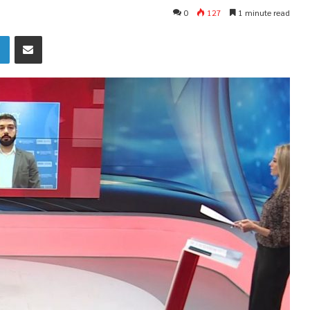
0
127
1 minute read