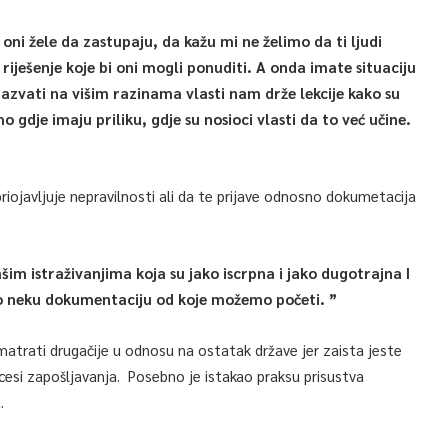
 oni žele da zastupaju, da kažu mi ne želimo da ti ljudi
riješenje koje bi oni mogli ponuditi. A onda imate situaciju
azvati na višim razinama vlasti nam drže lekcije kako su
o gdje imaju priliku, gdje su nosioci vlasti da to već učine.
priojavljuje nepravilnosti ali da te prijave odnosno dokumetacija
im istraživanjima koja su jako iscrpna i jako dugotrajna I
mo neku dokumentaciju od koje možemo početi. ”
atrati drugačije u odnosu na ostatak države jer zaista jeste
rocesi zapošljavanja. Posebno je istakao praksu prisustva
.