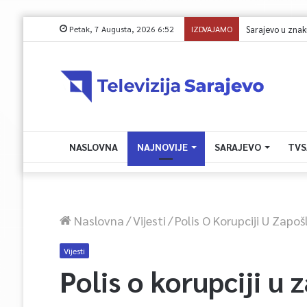
Petak, 7 Augusta, 2026 6:52
IZDVAJAMO
Reisul-ulema Ka
NASLOVNA
NAJNOVIJE
SARAJEVO
TVS
Naslovna
/
Vijesti
/
Polis O Korupciji U Zapoš
Vijesti
Polis o korupciji u 