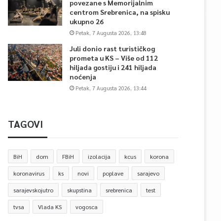
povezane s Memorijalnim
centrom Srebrenica, na spisku
ukupno 26
Petak, 7 Augusta 2026, 13:48
Juli donio rast turističkog
prometa u KS – Više od 112
hiljada gostiju i 241 hiljada
noćenja
Petak, 7 Augusta 2026, 13:44
TAGOVI
BiH
dom
FBiH
izolacija
kcus
korona
koronavirus
ks
novi
poplave
sarajevo
sarajevskojutro
skupstina
srebrenica
test
tvsa
Vlada KS
vogosca