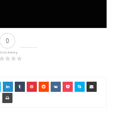
0
rticle Rating