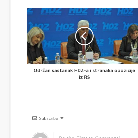
vrhunsku zabavu
Održan sastanak HDZ-a i stranaka opozicije
iz RS
Subscribe