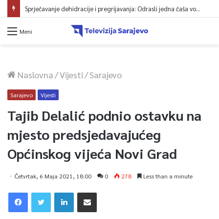
Sprječavanje dehidracije i pregrijavanja: Odrasli jedna čaša vode na sat vremena
Meni
Naslovna
/
Vijesti
/
Sarajevo
Sarajevo
Vijesti
Tajib Delalić podnio ostavku na
mjesto predsjedavajućeg
Općinskog vijeća Novi Grad
Četvrtak, 6 Maja 2021, 18:00
0
278
Less than a minute