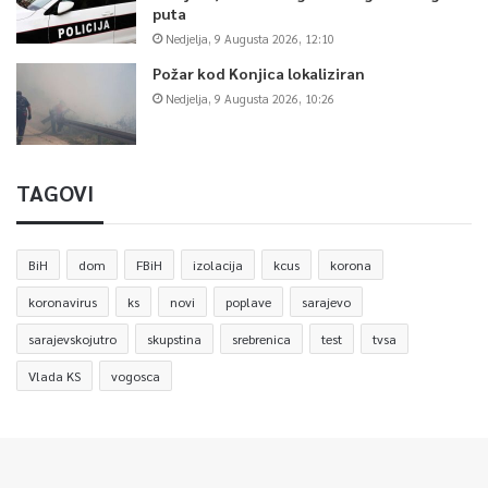
puta
Nedjelja, 9 Augusta 2026, 12:10
Požar kod Konjica lokaliziran
Nedjelja, 9 Augusta 2026, 10:26
TAGOVI
BiH
dom
FBiH
izolacija
kcus
korona
koronavirus
ks
novi
poplave
sarajevo
sarajevskojutro
skupstina
srebrenica
test
tvsa
Vlada KS
vogosca