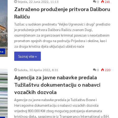
Srijeda, 22 Juna 2022, 11:13
0
241
Zatraženo produženje pritvora Daliboru
Railiću
Tužilac u sudskom predmetu ‘Veljko Ugrenović i drugi’ predložio
je produženje pritvora Daliboru Railiću zvanom Dugi,
osumnjičenom za organizovani kriminal povezan s neovlaštenim
prometom opojnih droga na području Prijedora i okoline, kao i
za druga krivična djela uključujući ubistvo nače
ina
Saznaj više »
Subota, 30 Aprila 2022, 8:31
0
220
Agencija za javne nabavke predala
Tužilaštvu dokumentaciju o nabavci
vozačkih dozvola
Agencije za javne nabavke predala je Tužilaštvu Bosne i
Hercegovine dokumentaciju o nabavci vozačkih dozvola
vrijednoj 800.000 KM zbog mogućeg postojanja elemenata
krivičnog djela, saopćeno je iz Transperancy International u BiH.