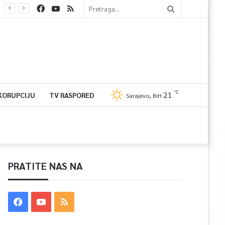
℃
21
 KORUPCIJU
TV RASPORED
Sarajevo, BiH
PRATITE NAS NA