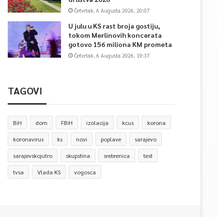
Četvrtak, 6 Augusta 2026, 20:07
U julu u KS rast broja gostiju,
tokom Merlinovih koncerata
gotovo 156 miliona KM prometa
Četvrtak, 6 Augusta 2026, 19:37
TAGOVI
BiH
dom
FBiH
izolacija
kcus
korona
koronavirus
ks
novi
poplave
sarajevo
sarajevskojutro
skupstina
srebrenica
test
tvsa
Vlada KS
vogosca