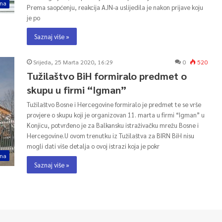
ina
Prema saopćenju, reakcija AJN-a uslijedila je nakon prijave koju
je po
Saznaj više »
Srijeda, 25 Marta 2020, 16:29
0
520
Tužilaštvo BiH formiralo predmet o
skupu u firmi “Igman”
Tužilaštvo Bosne i Hercegovine formiralo je predmet te se vrše
provjere o skupu koji je organizovan 11. marta u firmi “Igman” u
Konjicu, potvrđeno je za Balkansku istraživačku mrežu Bosne i
Hercegovine.U ovom trenutku iz Tužilaštva za BIRN BiH nisu
mogli dati više detalja o ovoj istrazi koja je pokr
ina
Saznaj više »