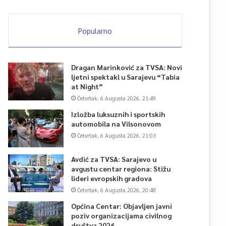
Popularno
Dragan Marinković za TVSA: Novi
ljetni spektakl u Sarajevu “Tabia
at Night”
Četvrtak, 6 Augusta 2026, 21:49
Izložba luksuznih i sportskih
automobila na Vilsonovom
Četvrtak, 6 Augusta 2026, 21:03
Avdić za TVSA: Sarajevo u
avgustu centar regiona: Stižu
lideri evropskih gradova
Četvrtak, 6 Augusta 2026, 20:48
Općina Centar: Objavljen javni
poziv organizacijama civilnog
društva 2026