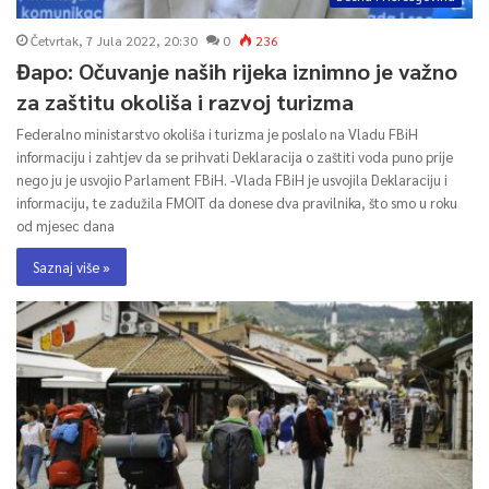
Četvrtak, 7 Jula 2022, 20:30
0
236
Đapo: Očuvanje naših rijeka iznimno je važno
za zaštitu okoliša i razvoj turizma
Federalno ministarstvo okoliša i turizma je poslalo na Vladu FBiH
informaciju i zahtjev da se prihvati Deklaracija o zaštiti voda puno prije
nego ju je usvojio Parlament FBiH. -Vlada FBiH je usvojila Deklaraciju i
informaciju, te zadužila FMOIT da donese dva pravilnika, što smo u roku
od mjesec dana
Saznaj više »