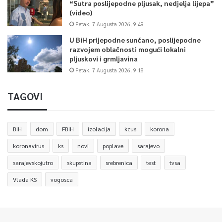
“Sutra poslijepodne pljusak, nedjelja lijepa”
(video)
Petak, 7 Augusta 2026, 9:49
U BiH prijepodne sunčano, poslijepodne
razvojem oblačnosti mogući lokalni
pljuskovi i grmljavina
Petak, 7 Augusta 2026, 9:18
TAGOVI
BiH
dom
FBiH
izolacija
kcus
korona
koronavirus
ks
novi
poplave
sarajevo
sarajevskojutro
skupstina
srebrenica
test
tvsa
Vlada KS
vogosca