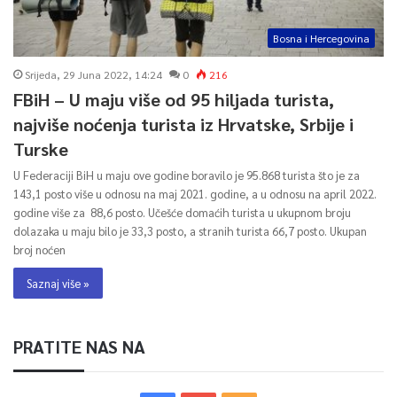
Bosna i Hercegovina
Srijeda, 29 Juna 2022, 14:24
0
216
FBiH – U maju više od 95 hiljada turista,
najviše noćenja turista iz Hrvatske, Srbije i
Turske
U Federaciji BiH u maju ove godine boravilo je 95.868 turista što je za
143,1 posto više u odnosu na maj 2021. godine, a u odnosu na april 2022.
godine više za 88,6 posto. Učešće domaćih turista u ukupnom broju
dolazaka u maju bilo je 33,3 posto, a stranih turista 66,7 posto. Ukupan
broj noćen
Saznaj više »
PRATITE NAS NA