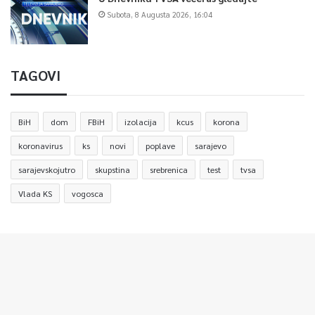
Subota, 8 Augusta 2026, 16:04
TAGOVI
BiH
dom
FBiH
izolacija
kcus
korona
koronavirus
ks
novi
poplave
sarajevo
sarajevskojutro
skupstina
srebrenica
test
tvsa
Vlada KS
vogosca