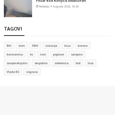
Požar kod Konjica lokaliziran
Nedjelja, 9 Augusta 2026, 10:26
TAGOVI
BiH
dom
FBiH
izolacija
kcus
korona
koronavirus
ks
novi
poplave
sarajevo
sarajevskojutro
skupstina
srebrenica
test
tvsa
Vlada KS
vogosca