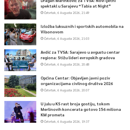
Dragan Marinković za TVSA: Novi ljetni
spektakl u Sarajevu “Tabia at Night”
Četvrtak, 6 Augusta 2026, 21:49
Izložba luksuznih i sportskih automobila na
Vilsonovom
Četvrtak, 6 Augusta 2026, 21:03
Avdić za TVSA: Sarajevo u avgustu centar
regiona: Stižu lideri evropskih gradova
Četvrtak, 6 Augusta 2026, 20:48
Općina Centar: Objavljen javni poziv
organizacijama civilnog društva 2026
Četvrtak, 6 Augusta 2026, 20:07
U julu u KS rast broja gostiju, tokom
Merlinovih koncerata gotovo 156 miliona
KM prometa
Četvrtak, 6 Augusta 2026, 19:37