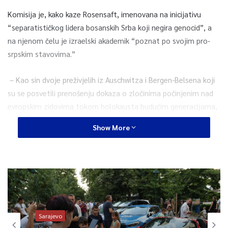
Komisija je, kako kaze Rosensaft, imenovana na inicijativu
“separatističkog lidera bosanskih Srba koji negira genocid”, a
na njenom čelu je izraelski akademik “poznat po svojim pro-
srpskim stavovima.”
– Kao sin dvoje preživjelih iz Auschwitza i Bergen-Belsena koji
su se posvetili prenošenju dokaza o zločinima počinjenim nad
evropskim zidovima tokom holokausta budućim generacijama,
posebno sam zgrožen besramnom manipulacijom istine u
Show More
izvještaju. To je dokument koji zaslužuje da bude poslan na
smetljište historije i korišten samo za demonstraciju moralnih
propusta pojedinaca – poslovično “korisnih idiota”, koji se
upuštaju u poricanje i iskrivljavanje genocida – piše Rosensaft.
Rosensaft navodi da sporni izvještaj u više navrata predstavlja
Bošnjake kao agresore a bosanske Srbe kao “žrtve u
Sarajevo
prekrajanju historije koja podsjeća na opravdanja ministra