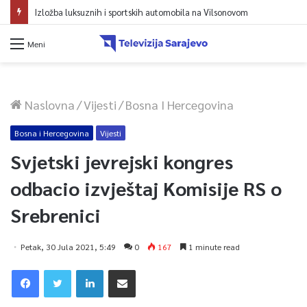
Izložba luksuznih i sportskih automobila na Vilsonovom
Meni
Naslovna
/
Vijesti
/
Bosna I Hercegovina
Bosna i Hercegovina
Vijesti
Svjetski jevrejski kongres
odbacio izvještaj Komisije RS o
Srebrenici
Petak, 30 Jula 2021, 5:49
0
167
1 minute read