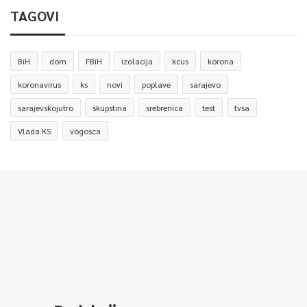
TAGOVI
BiH
dom
FBiH
izolacija
kcus
korona
koronavirus
ks
novi
poplave
sarajevo
sarajevskojutro
skupstina
srebrenica
test
tvsa
Vlada KS
vogosca