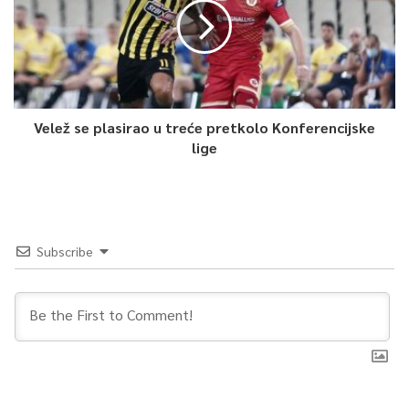
koje su počinile paravojske bosanskih Srba i njihovi rukovodioci
tokom balkanskih ratova devedesetih.”
0
Velež se plasirao u treće pretkolo Konferencijske
Article Rating
lige
Subscribe