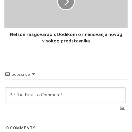
kao što je sječa, odvlačenje iz šume starog, palog drveća,
branje šumskog bilja i slično. Kad neko stablo padne pod
uticajem snijega i vjetra ili od starosti, ostaje u prašumi, ne
dira se.
Nelson razgovarao s Dodikom o imenovanju novog
U prašumi je dopušteno samo provoditi naučno-stručna
visokog predstavnika
istraživanja uz saglasnost nadležnog preduzeća, te provoditi
aktivnosti praćenja stanja.
0
Subscribe
Article Rating
0
COMMENTS