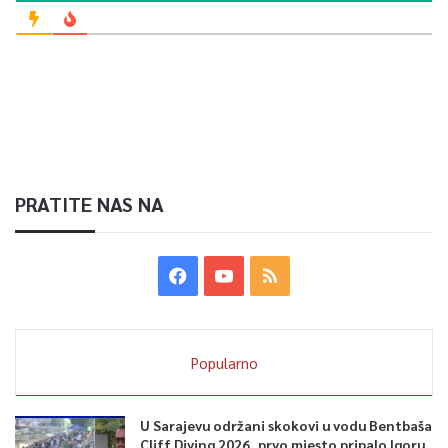
PRATITE NAS NA
Popularno
U Sarajevu održani skokovi u vodu Bentbaša
Cliff Diving 2026, prvo mjesto pripalo Igoru