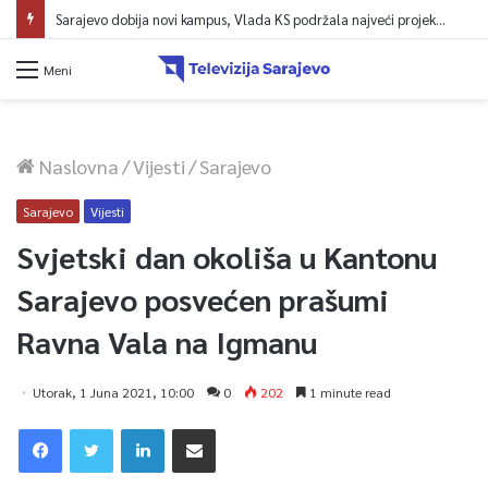
Sarajevo dobija novi kampus, Vlada KS podržala najveći projekt u historiji UNSA
Meni
Naslovna
/
Vijesti
/
Sarajevo
Sarajevo
Vijesti
Svjetski dan okoliša u Kantonu
Sarajevo posvećen prašumi
Ravna Vala na Igmanu
Utorak, 1 Juna 2021, 10:00
0
202
1 minute read