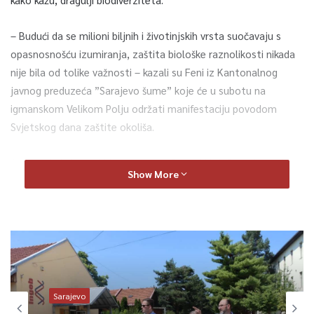
– Budući da se milioni biljnih i životinjskih vrsta suočavaju s
opasnosnošću izumiranja, zaštita biološke raznolikosti nikada
nije bila od tolike važnosti – kazali su Feni iz Kantonalnog
javnog preduzeća ”Sarajevo šume” koje će u subotu na
igmanskom Velikom Polju održati manifestaciju povodom
Svjetskog dana zaštite okoliša.
Jedna od aktivnosti bit će posjeta Ravnoj Vali. Organizatori
Show More
smatraju da istraživanje prašume Ravna Vala nije samo od
interesa za šumarstvo, nego je područje interesa i drugih
prirodnih znanosti.
– Prašumski rezervati imaju neprocjenjiv naučno-obrazovni i
kulturni značaj. One su od posebnog značaja za zaštitu
biodiverziteta – poručuju.
Sarajevo