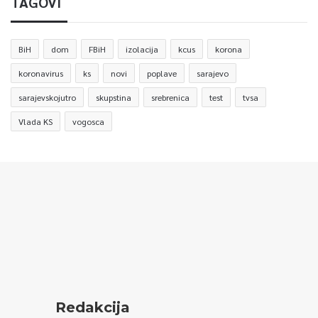
TAGOVI
BiH
dom
FBiH
izolacija
kcus
korona
koronavirus
ks
novi
poplave
sarajevo
sarajevskojutro
skupstina
srebrenica
test
tvsa
Vlada KS
vogosca
Redakcija