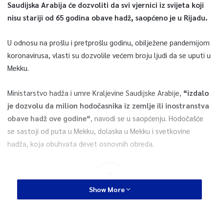
Saudijska Arabija će dozvoliti da svi vjernici iz svijeta koji
nisu stariji od 65 godina obave hadž, saopćeno je u Rijadu.
U odnosu na prošlu i pretprošlu godinu, obilježene pandemijom
koronavirusa, vlasti su dozvolile većem broju ljudi da se uputi u
Mekku.
Ministarstvo hadža i umre Kraljevine Saudijske Arabije,
“izdalo
je dozvolu da milion hodočasnika iz zemlje ili inostranstva
obave hadž ove godine“
, navodi se u saopćenju. Hodočašće
se sastoji od puta u Mekku, dolaska u Mekku i svetkovine
hadža, koja obuhvata devet osnovnih obreda.
0
Show More
Article Rating