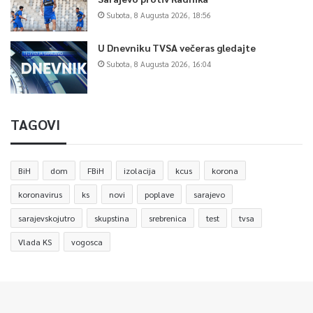
Subota, 8 Augusta 2026, 18:56
U Dnevniku TVSA večeras gledajte
Subota, 8 Augusta 2026, 16:04
TAGOVI
BiH
dom
FBiH
izolacija
kcus
korona
koronavirus
ks
novi
poplave
sarajevo
sarajevskojutro
skupstina
srebrenica
test
tvsa
Vlada KS
vogosca