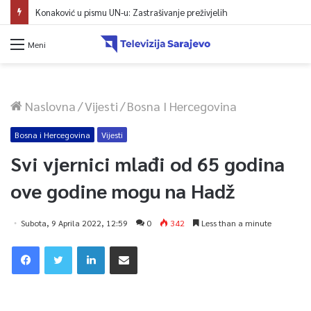
Konaković u pismu UN-u: Zastrašivanje preživjelih
Meni
Naslovna
/
Vijesti
/
Bosna I Hercegovina
Bosna i Hercegovina
Vijesti
Svi vjernici mlađi od 65 godina
ove godine mogu na Hadž
Subota, 9 Aprila 2022, 12:59
0
342
Less than a minute