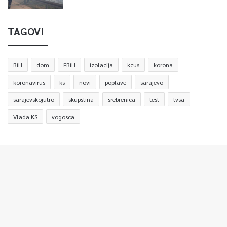
TAGOVI
BiH
dom
FBiH
izolacija
kcus
korona
koronavirus
ks
novi
poplave
sarajevo
sarajevskojutro
skupstina
srebrenica
test
tvsa
Vlada KS
vogosca