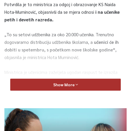
Potvrdila je to ministrica za odgoj i obrazovanje KS Naida
Hota-Muminović, objasnivši da se mjera odnosi
i na učenike
petih i devetih razreda.
„To su setovi udžbenika za oko 20.000 učenika. Trenutno
dogovaramo distribuciju udžbenika školama, a
učenici će ih
dobiti u spetembru, s početkom nove školske godine“,
objasnila je ministrica Hota Muminović.
Ministrica je učenicima zaželjela ugodan raspust te izrazila
nadu da je ovom mjerom barem dijelom ublažen dio
Show More
roditeljskih briga i poboljšan životni standard u porodicama.
Vrijednost ove nabavke je četiri miliona maraka, saopćeno je iz
Službe za protokol i press KS
0