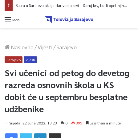
Sutra u Sarajevu akcija darivanja krvi – Daruj krv, budi opet njihov heroj
Meni
Naslovna
/
Vijesti
/
Sarajevo
Sarajevo
Vijesti
Svi učenici od petog do devetog
razreda osnovnih škola u KS
dobit će u septembru besplatne
udžbenike
Srijeda, 22 Juna 2022, 13:23
0
395
Less than a minute