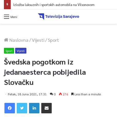
Izložba luksuznih i sportskih automobila na Vilsonovom
Meni
Naslovna
/
Vijesti
/
Sport
Sport
Vijesti
Švedska pogotkom iz
jedanaesterca pobijedila
Slovačku
Petak, 18 Juna 2021, 17:31
0
276
Less than a minute