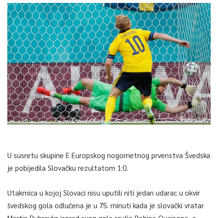
U susretu skupine E Europskog nogometnog prvenstva Švedska
je pobijedila Slovačku rezultatom 1:0.
Utakmica u kojoj Slovaci nisu uputili niti jedan udarac u okvir
švedskog gola odlučena je u 75. minuti kada je slovački vratar
Martin Dubravka ispred svog gola srušio Robina Quaisona, a