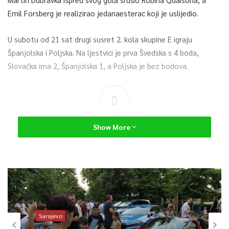
Emil Forsberg je realizirao jedanaesterac koji je uslijedio.
U subotu od 21 sat drugi susret 2. kola skupine E igraju
Španjolska i Poljska. Na ljestvici je prva Švedska s 4 boda,
Slovačka ima 2, Španjolska 1, a Poljska je bez bodova.
0
Article Rating
Show More
Sarajevo