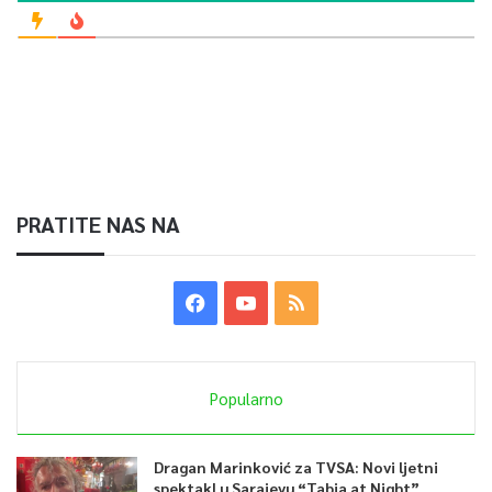
PRATITE NAS NA
Popularno
Dragan Marinković za TVSA: Novi ljetni
spektakl u Sarajevu “Tabia at Night”