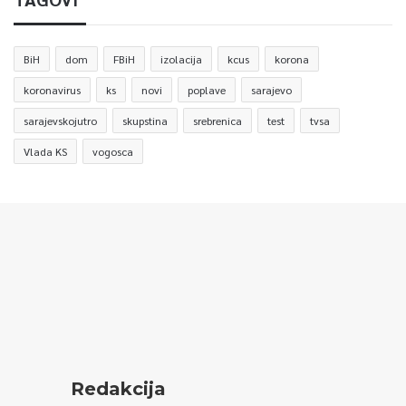
BiH
dom
FBiH
izolacija
kcus
korona
koronavirus
ks
novi
poplave
sarajevo
sarajevskojutro
skupstina
srebrenica
test
tvsa
Vlada KS
vogosca
Redakcija