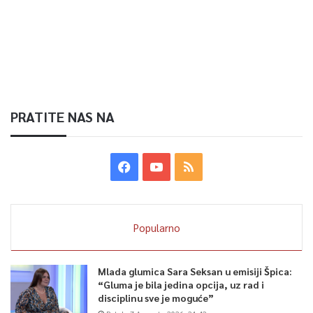
liječenju i inovaciji — to je Bosna i Hercegovina u svom
najboljom izdanju. To je slika kakvu žele vidjeti naša djeca
kakvu trebamo graditi svaki dan”, zaključio je premijer Uk.
0
PRATITE NAS NA
Article Rating
Popularno
Mlada glumica Sara Seksan u emisiji Špica:
“Gluma je bila jedina opcija, uz rad i
disciplinu sve je moguće”