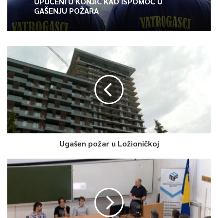
UPUĆENI U KONJIC KAO ISPOMOĆ U
tijela osnovanog s ciljem stvaranja konkretnog okvira za
GAŠENJU POŽARA
saradnju između građana Kantona koji žive i rade u
inostranstvu i njihovog matičnog Kantona.
“Ovo nije jednosmjerni gest zahvalnosti — to je investicija u
model saradnje koji namjeravamo razvijati i unapređivati”,
poručio je premijer Uk.
Tokom svečanosti uručena je zahvalnica direktoru Kliničkog
centra Univerziteta u Sarajevu Alenu Pilavu, u znak priznanja za
izuzetan doprinos razvoju i promociji medicine te jačanju
saradnje između zdravstvenih institucija i stručnjaka iz Bosne i
Ugašen požar u Ložioničkoj
Hercegovine i bosanskohercegovačke dijaspore.
U okviru programa predstavljena su i dva projekta koja na
poseban način povezuju nauku, kulturu i društveno važne teme.
Dr. Amila Buturović predstavila je projekt buduće stalne izložbe
Zemaljskog muzeja Bosne i Hercegovine “Magija talismana: