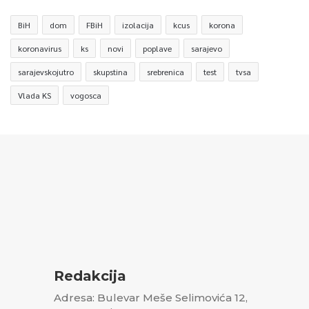
BiH
dom
FBiH
izolacija
kcus
korona
koronavirus
ks
novi
poplave
sarajevo
sarajevskojutro
skupstina
srebrenica
test
tvsa
Vlada KS
vogosca
Redakcija
Adresa: Bulevar Meše Selimovića 12,