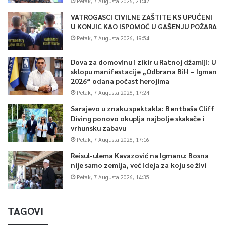
Petak, 7 Augusta 2026, 21:42
VATROGASCI CIVILNE ZAŠTITE KS UPUĆENI
U KONJIC KAO ISPOMOĆ U GAŠENJU POŽARA
Petak, 7 Augusta 2026, 19:54
Dova za domovinu i zikir u Ratnoj džamiji: U
sklopu manifestacije „Odbrana BiH – Igman
2026“ odana počast herojima
Petak, 7 Augusta 2026, 17:24
Sarajevo u znaku spektakla: Bentbaša Cliff
Diving ponovo okuplja najbolje skakače i
vrhunsku zabavu
Petak, 7 Augusta 2026, 17:16
Reisul-ulema Kavazović na Igmanu: Bosna
nije samo zemlja, već ideja za koju se živi
Petak, 7 Augusta 2026, 14:35
TAGOVI