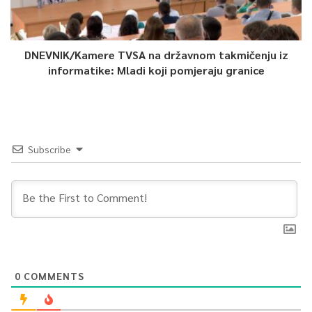
Predmeti zdravlja i zaštite iz Zemaljskog muzeja Bosne i
Hercegovine”, koji obuhvata istraživanje, restauraciju i
digitalizaciju rijetkih artefakata iz antičkog, srednjovjekovnog i
DNEVNIK/Kamere TVSA na državnom takmičenju iz
informatike: Mladi koji pomjeraju granice
osmanskog perioda. Predstavljena je i umjetnička prezentacija
međunarodnog interdisciplinarnog projekta AYSHA autora
Davora Mucića, posvećenog mentalnom zdravlju, traumi,
prevenciji i podršci žrtvama nasilja.
Subscribe
17. dani BHAAAS-a nastavljaju se do 7. juna bogatim
programom, koji uključuje 16 međunarodnih medicinskih
simpozija, interdisciplinarni program posvećen vještačkoj
inteligenciji, međunarodni simpozij naprednih tehnologija IAT
2026, tri studentska simpozija te satelitski simpozij u Banjoj
Luci. Program se realizuje na šest lokacija u Sarajevu.
0
COMMENTS
“Kada naši naučnici s Harvarda i Univerziteta Sjeverne Karoline
sjede uz kolege iz Kliničkog centra Sarajevo i raspravljaju o