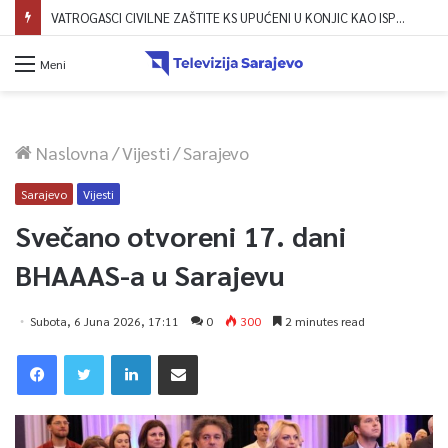
VATROGASCI CIVILNE ZAŠTITE KS UPUĆENI U KONJIC KAO ISPOMOĆ U GAŠENJU POŽARA
Meni
Naslovna
/
Vijesti
/
Sarajevo
Sarajevo
Vijesti
Svečano otvoreni 17. dani
BHAAAS-a u Sarajevu
Subota, 6 Juna 2026, 17:11
0
300
2 minutes read