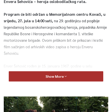
Envera Šehovića – heroja oslobodilačkog rata.
Program će biti održan u Memorijalnom centru Kovači, u
srijedu, 27. jula u 14:00 sati,
na 29. godišnjicu od pogibije
legendarnog bosanskohercegovačkog heroja, pripadnika Armije
Republike Bosne i Hercegovine i komandanta 1. viteške
motorizovane brigade. Ovom prilikom bit će prikazan i kratki
film sačinjen od arhivskih video zapisa o heroju Enveru
Šehoviću.
Enver Šehović rođen je 15. januara 1967. godine u selu
Bujakovina u Foči. Prije agresije na Bosnu i Hercegovinu bio je
Show More
aktivno vojno lice. Vojnu akademiju završio je u Beogradu i
Sarajevu. Bio je prepoznatljiva nit nastanka i razvoja 13.
novosarajevske brigade, a 1. septembra 1992. i Prve
mehanizovane brigade, od kojih je poslije nastala i Prva slavna,
a potom Prva viteška motorizovana brigada.