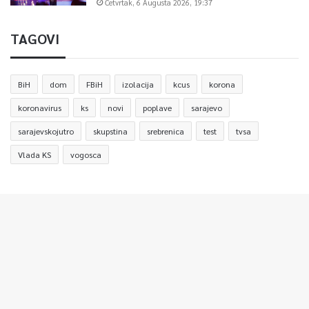
Četvrtak, 6 Augusta 2026, 19:37
TAGOVI
BiH
dom
FBiH
izolacija
kcus
korona
koronavirus
ks
novi
poplave
sarajevo
sarajevskojutro
skupstina
srebrenica
test
tvsa
Vlada KS
vogosca