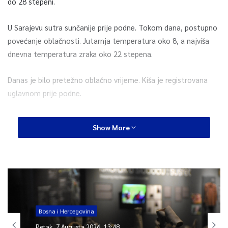
do 28 stepeni.
U Sarajevu sutra sunčanije prije podne. Tokom dana, postupno
povećanje oblačnosti. Jutarnja temperatura oko 8, a najviša
dnevna temperatura zraka oko 22 stepena.
Danas je bilo pretežno oblačno vrijeme. Kiša je registrovana
uglavnom prije podne.
Temperature zraka u 14 sati: Bjelašnica 3 stepena, Ivan Sedlo
Show More
14, Sokolac 15, Sarajevo 16, Livno i Srebrenica 18, Trebinje i
Tuzla 19, Jajce 22, Banja Luka, Bijeljina i Prijedor 23, Sanski
Most 24 i Mostar 25 stepeni, saopćeno je iz FHMZ-a.
0
Bosna i Hercegovina
Article Rating
Petak, 7 Augusta 2026, 13:48