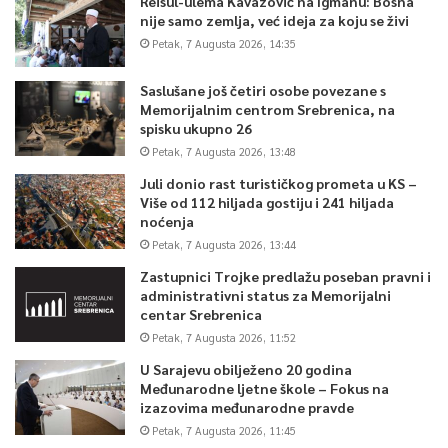
Reisul-ulema Kavazović na Igmanu: Bosna
nije samo zemlja, već ideja za koju se živi
Petak, 7 Augusta 2026, 14:35
Saslušane još četiri osobe povezane s
Memorijalnim centrom Srebrenica, na
spisku ukupno 26
Petak, 7 Augusta 2026, 13:48
Juli donio rast turističkog prometa u KS –
Više od 112 hiljada gostiju i 241 hiljada
noćenja
Petak, 7 Augusta 2026, 13:44
Zastupnici Trojke predlažu poseban pravni i
administrativni status za Memorijalni
centar Srebrenica
Petak, 7 Augusta 2026, 11:52
U Sarajevu obilježeno 20 godina
Međunarodne ljetne škole – Fokus na
izazovima međunarodne pravde
Petak, 7 Augusta 2026, 11:45