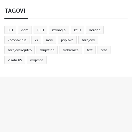
TAGOVI
BiH
dom
FBiH
izolacija
kcus
korona
koronavirus
ks
novi
poplave
sarajevo
sarajevskojutro
skupstina
srebrenica
test
tvsa
Vlada KS
vogosca