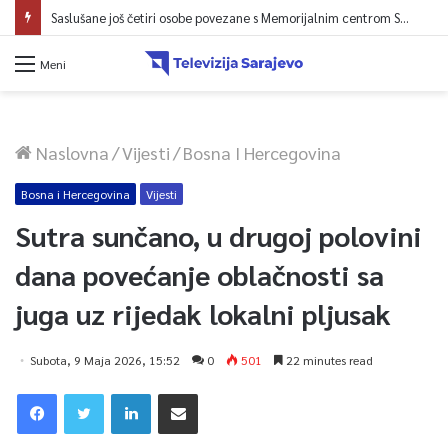
Saslušane još četiri osobe povezane s Memorijalnim centrom Srebrenica, na spisku ukupno 26
Meni
Naslovna
/
Vijesti
/
Bosna I Hercegovina
Bosna i Hercegovina
Vijesti
Sutra sunčano, u drugoj polovini
dana povećanje oblačnosti sa
juga uz rijedak lokalni pljusak
Subota, 9 Maja 2026, 15:52
0
501
22 minutes read