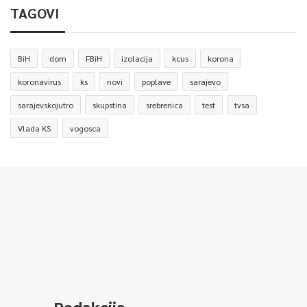
TAGOVI
BiH
dom
FBiH
izolacija
kcus
korona
koronavirus
ks
novi
poplave
sarajevo
sarajevskojutro
skupstina
srebrenica
test
tvsa
Vlada KS
vogosca