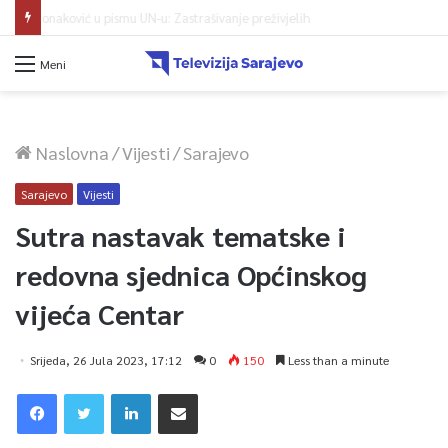
Protest zeničkih rudara do ispunjenja zahtjeva
Meni
Naslovna
/
Vijesti
/
Sarajevo
Sarajevo
Vijesti
Sutra nastavak tematske i
redovna sjednica Općinskog
vijeća Centar
Srijeda, 26 Jula 2023, 17:12
0
150
Less than a minute