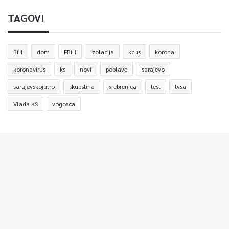
TAGOVI
BiH
dom
FBiH
izolacija
kcus
korona
koronavirus
ks
novi
poplave
sarajevo
sarajevskojutro
skupstina
srebrenica
test
tvsa
Vlada KS
vogosca