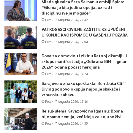
Mlada glumica Sara Seksan u emisiji Špica:
“Gluma je bila jedina opcija, uz rad i
disciplinu sve je moguće”
Petak, 7 Augusta 2026, 21:42
VATROGASCI CIVILNE ZAŠTITE KS UPUĆENI
U KONJIC KAO ISPOMOĆ U GAŠENJU POŽARA
Petak, 7 Augusta 2026, 19:54
Dova za domovinu i zikir u Ratnoj džamiji: U
sklopu manifestacije „Odbrana BiH – Igman
2026“ odana počast herojima
Petak, 7 Augusta 2026, 17:24
Sarajevo u znaku spektakla: Bentbaša Cliff
Diving ponovo okuplja najbolje skakače i
vrhunsku zabavu
Petak, 7 Augusta 2026, 17:16
Reisul-ulema Kavazović na Igmanu: Bosna
nije samo zemlja, već ideja za koju se živi
Petak, 7 Augusta 2026, 14:35