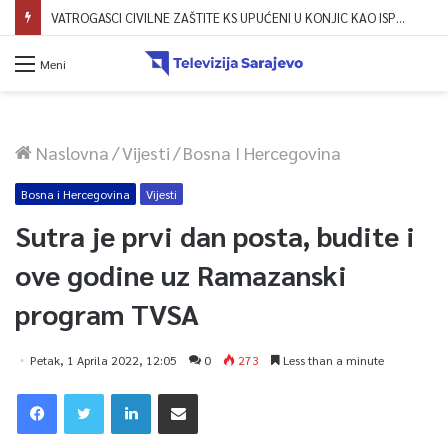
VATROGASCI CIVILNE ZAŠTITE KS UPUĆENI U KONJIC KAO ISPOMOĆ U GAŠENJU POŽARA
Meni
Naslovna
/
Vijesti
/
Bosna I Hercegovina
Bosna i Hercegovina
Vijesti
Sutra je prvi dan posta, budite i
ove godine uz Ramazanski
program TVSA
Petak, 1 Aprila 2022, 12:05
0
273
Less than a minute