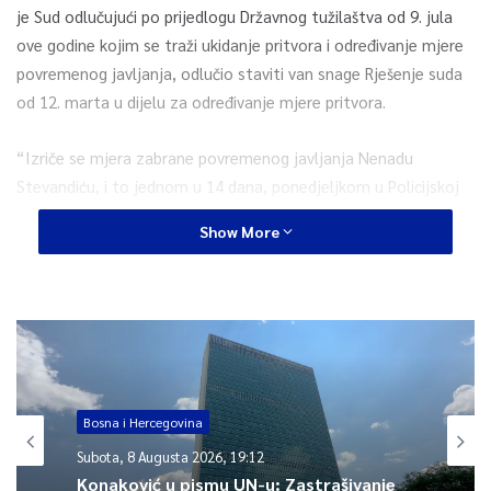
je Sud odlučujući po prijedlogu Državnog tužilaštva od 9. jula
ove godine kojim se traži ukidanje pritvora i određivanje mjere
povremenog javljanja, odlučio staviti van snage Rješenje suda
od 12. marta u dijelu za određivanje mjere pritvora.
“Izriče se mjera zabrane povremenog javljanja Nenadu
Stevandiću, i to jednom u 14 dana, ponedjeljkom u Policijskoj
stanici Banja Luka i Radovanu Viškoviću, jednom u 14 dana,
Show More
ponedjeljkom u Policijskoj stanici Milići”, navela je Kosović
dodajući da će se kontrola određenih mjera vršiti po isteku
svako dva mjeseca, javlja BIRN BiH.
Vedrana Mijović, tužiteljica Državnog tužilaštva, je kazala kako
su ranije mjere izrečene zbog neodazivanja i nemogućnosti
dovođenja osumnjičenih Viškovića i Stevandića, te da su se
Bosna i Hercegovina
okolnosti promijenile po pitanju posebnih pritvorskih razloga.
Subota, 8 Augusta 2026, 19:12
Konaković u pismu UN-u: Zastrašivanje