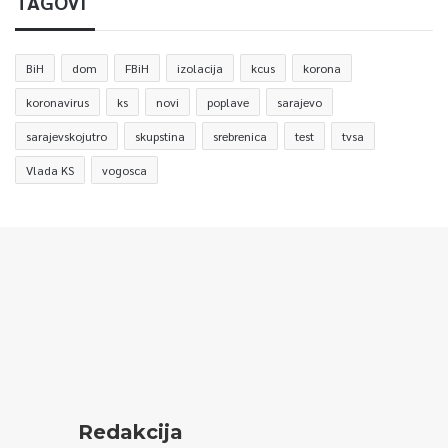
TAGOVI
BiH
dom
FBiH
izolacija
kcus
korona
koronavirus
ks
novi
poplave
sarajevo
sarajevskojutro
skupstina
srebrenica
test
tvsa
Vlada KS
vogosca
Redakcija