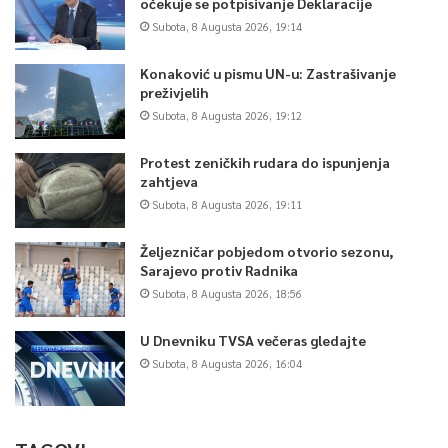
očekuje se potpisivanje Deklaracije
dobio informaciju o mogućnosti predaje Milorada Dodika, ali da
Subota, 8 Augusta 2026, 19:14
nije učestvovao u dogovaranju uslova.
Konaković u pismu UN-u: Zastrašivanje
preživjelih
0
Subota, 8 Augusta 2026, 19:12
Article Rating
Protest zeničkih rudara do ispunjenja
zahtjeva
Subota, 8 Augusta 2026, 19:11
Željezničar pobjedom otvorio sezonu,
Sarajevo protiv Radnika
Subota, 8 Augusta 2026, 18:56
U Dnevniku TVSA večeras gledajte
Subota, 8 Augusta 2026, 16:04