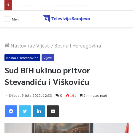
Protest zeničkih rudara do ispunjenja zahtjeva
Meni
Naslovna
/
Vijesti
/
Bosna I Hercegovina
Bosna i Hercegovina
Vijesti
Sud BiH ukinuo pritvor
Stevandiću i Viškoviću
Srijeda, 9 Jula 2025, 12:33
0
161
2 minutes read