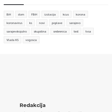
BiH
dom
FBiH
izolacija
kcus
korona
koronavirus
ks
novi
poplave
sarajevo
sarajevskojutro
skupstina
srebrenica
test
tvsa
Vlada KS
vogosca
Redakcija