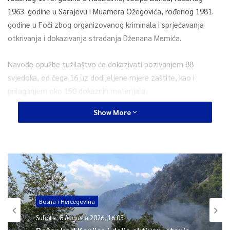
1963. godine u Sarajevu i Muamera Ožegovića, rođenog 1981.
godine u Foči zbog organizovanog kriminala i sprječavanja
otkrivanja i dokazivanja stradanja Dženana Memića.
Navode opužbe tužilaštvo će dokazivati pozivanjem 88
svjedoka, od čega 16 uz dodijeljene mjere zaštite, kao i
prilaganjem oko 150 dokaznih materijala.
Show More
Optuženi se terete da su, u razdoblju od 8. februara 2016.
godine, pa nadalje, pristupili skupini za organizirani kriminal,
formiranoj od Zijada Mutapa i drugih, a koja je organizirana radi
prikrivanja dokaza o načinu na koji je Dženan Memić sin Muriza,
rođen 1994. godine, zadobio teške tjelesne ozljede opasne po
život dana 08.02.2016. godine u Velikoj Aleji, općina Ilidža usljed
kojih ozljeda je 15.02.2016. godine preminuo u Kliničkom centru
Bosna i Hercegovina
Sarajevo.
Subota, 8 Augusta 2026, 16:03