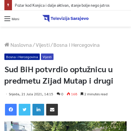
Požar kod Konjica i dalje aktivan, stanje bolje nego jutros
Meni
Naslovna
/
Vijesti
/
Bosna I Hercegovina
Bosna i Hercegovina
Vijesti
Sud BiH potvrdio optužnicu u
predmetu Zijad Mutap i drugi
Srijeda, 21 Jula 2021, 14:15
0
168
2 minutes read