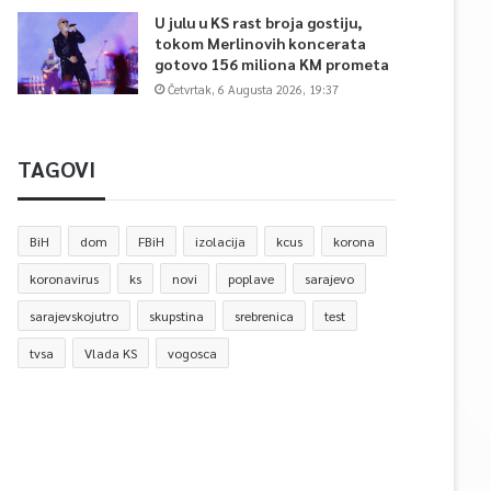
U julu u KS rast broja gostiju,
tokom Merlinovih koncerata
gotovo 156 miliona KM prometa
Četvrtak, 6 Augusta 2026, 19:37
TAGOVI
BiH
dom
FBiH
izolacija
kcus
korona
koronavirus
ks
novi
poplave
sarajevo
sarajevskojutro
skupstina
srebrenica
test
tvsa
Vlada KS
vogosca