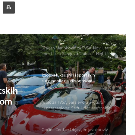
Dragan Marinković za TVSA: Novi ljetni
spektakl u Sarajevu “Tabia at Night”
Izložba luksuznih i sportskih
automobila na Vilsonovom
tskih
vom
Avdić za TVSA: Sarajevo u avgustu
centar regiona: Stižu lideri evropskih
gradova
Općina Centar: Objavljen javni poziv