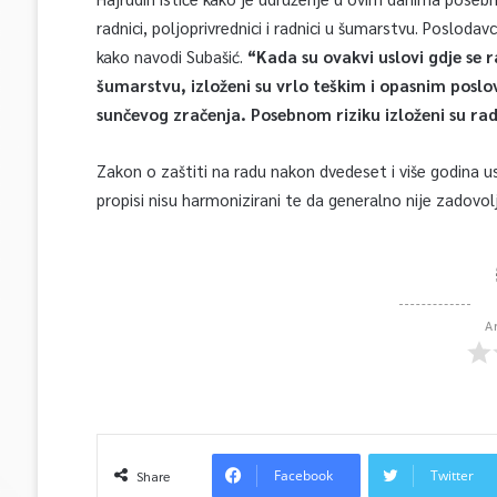
radnici, poljoprivrednici i radnici u šumarstvu. Poslodavc
kako navodi Subašić.
“Kada su ovakvi uslovi gdje se 
šumarstvu, izloženi su vrlo teškim i opasnim poslov
sunčevog zračenja. Posebnom riziku izloženi su rad
Zakon o zaštiti na radu nakon dvedeset i više godina usv
propisi nisu harmonizirani te da generalno nije zadovol
A
Facebook
Twitter
Share