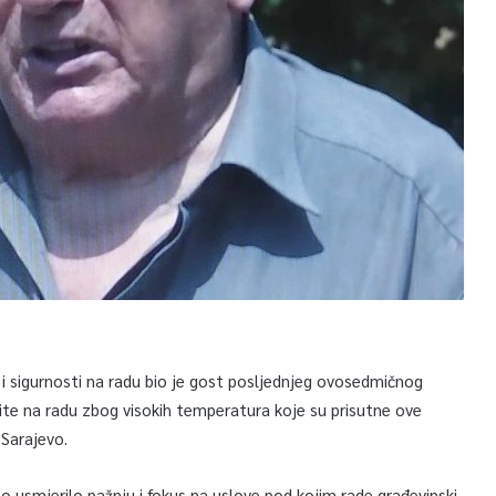
a i sigurnosti na radu bio je gost posljednjeg ovosedmičnog
tite na radu zbog visokih temperatura koje su prisutne ove
 Sarajevo.
o usmjerilo pažnju i fokus na uslove pod kojim rade građevinski