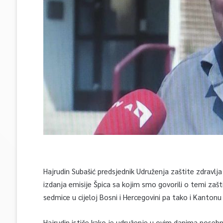
Hajrudin Subašić predsjednik Udruženja zaštite zdravlj
izdanja emisije Špica sa kojim smo govorili o temi zaš
sedmice u cijeloj Bosni i Hercegovini pa tako i Kantonu
Hajrudin ističe kako je udruženje u ovim danima posebn