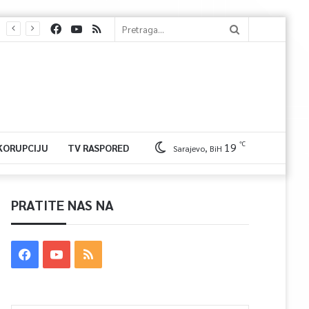
℃
19
 KORUPCIJU
TV RASPORED
Sarajevo, BiH
PRATITE NAS NA