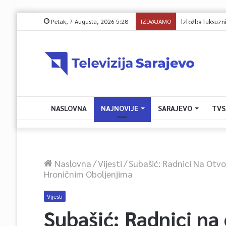
Petak, 7 Augusta, 2026 5:28
IZDVAJAMO
Izložba luksuznih 
NASLOVNA
NAJNOVIJE
SARAJEVO
TVS
Naslovna
/
Vijesti
/
Subašić: Radnici Na Otvo
Hroničnim Oboljenjima
Vijesti
Subašić: Radnici na