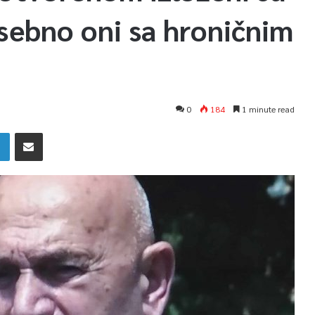
sebno oni sa hroničnim
0
184
1 minute read