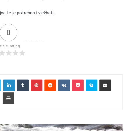
jna te je potrebno i vježbati.
0
rticle Rating