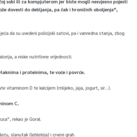
oj sobi ili za kompjuterom jer biste mogli nesvjesno pojesti
e dovesti do debljanja, pa čak i hroničnih oboljenja“,
a da su uvedeni policijski satovi, pa i vanredna stanja, zbog
orija, a niske nutritivne vrijednosti.
laknima i proteinima, te voće i povrće.
te vitaminom D te kalcijem (mlijeko, jaja, jogurt, sir…).
minom C.
usa“, rekao je Goral.
ću, slanutak (leblebija) i crveni grah.