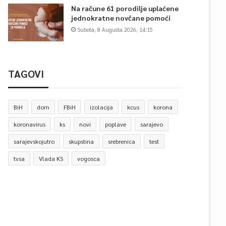
Na račune 61 porodilje uplaćene
jednokratne novčane pomoći
Subota, 8 Augusta 2026, 14:15
TAGOVI
BiH
dom
FBiH
izolacija
kcus
korona
koronavirus
ks
novi
poplave
sarajevo
sarajevskojutro
skupstina
srebrenica
test
tvsa
Vlada KS
vogosca