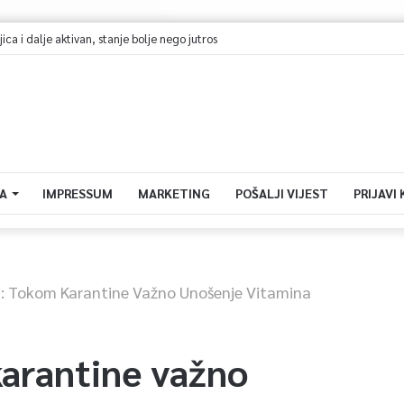
i dalje aktivan, stanje bolje nego jutros
A
IMPRESSUM
MARKETING
POŠALJI VIJEST
PRIJAVI
i: Tokom Karantine Važno Unošenje Vitamina
karantine važno