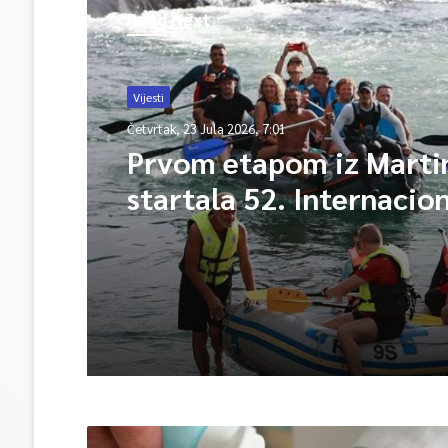
Read Next
Vijesti
Četvrtak, 23 Jula 2026, 7:01
Prvom etapom iz Marti
startala 52. Internacio
Una-regata