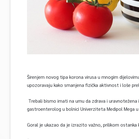
Širenjem novog tipa korona virusa u mnogim dijelovima s
upozoravaju kako smanjena fizička aktivnost i loše preh
Trebali bismo imati na umu da zdrava i uravnotežena is
gastroenterolog u bolnici Univerziteta Medipol Mega u
Goral je ukazao da je izrazito važno, prilikom ostanka