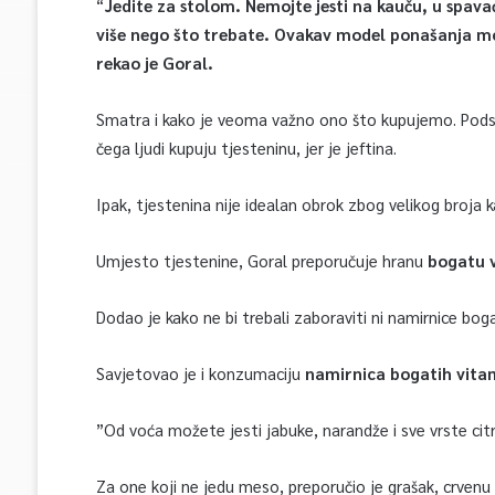
“
Jedite za stolom. Nemojte jesti na kauču, u spavać
više nego što trebate. Ovakav model ponašanja mož
rekao je Goral.
Smatra i kako je veoma važno ono što kupujemo. Podsjeć
čega ljudi kupuju tjesteninu, jer je jeftina.
Ipak, tjestenina nije idealan obrok zbog velikog broja kal
Umjesto tjestenine, Goral preporučuje hranu
bogatu v
Dodao je kako ne bi trebali zaboraviti ni namirnice boga
Savjetovao je i konzumaciju
namirnica bogatih vita
”Od voća možete jesti jabuke, narandže i sve vrste citr
Za one koji ne jedu meso, preporučio je grašak, crvenu le