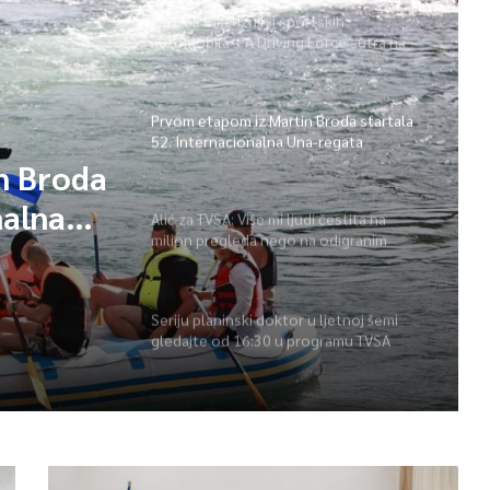
Izložba luksuznih i sportskih
automobila – A Driving Force sutra na
Vilsonovom šetalištu
Prvom etapom iz Martin Broda startala
52. Internacionalna Una-regata
n Broda
nalna
Alić za TVSA: Više mi ljudi čestita na
milion pregleda nego na odigranim
predstavama
Seriju planinski doktor u ljetnoj šemi
gledajte od 16:30 u programu TVSA