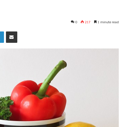
0
217
1 minute read