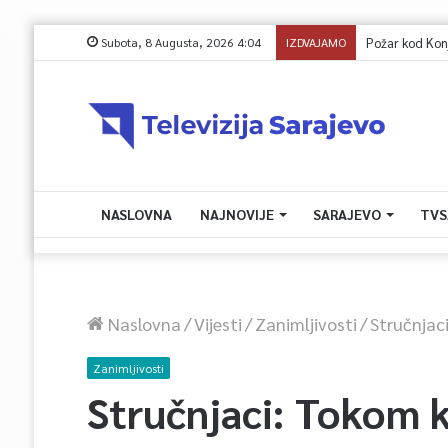
Subota, 8 Augusta, 2026 4:04
IZDVAJAMO
Požar kod Konjica 
NASLOVNA
NAJNOVIJE
SARAJEVO
TVS
Naslovna
/
Vijesti
/
Zanimljivosti
/
Stručnjac
Zanimljivosti
Stručnjaci: Tokom 