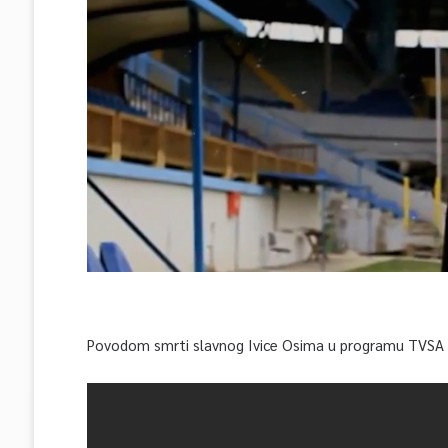
Povodom smrti slavnog Ivice Osima u programu TVSA 