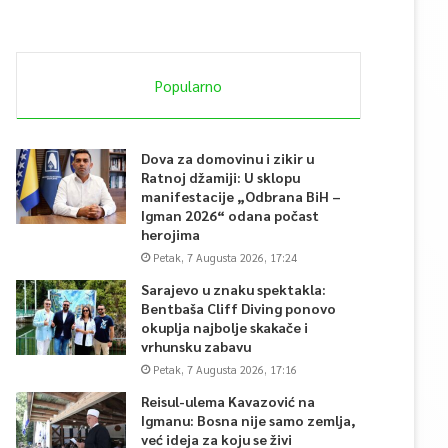
Popularno
Dova za domovinu i zikir u
Ratnoj džamiji: U sklopu
manifestacije „Odbrana BiH –
Igman 2026“ odana počast
herojima
Petak, 7 Augusta 2026, 17:24
Sarajevo u znaku spektakla:
Bentbaša Cliff Diving ponovo
okuplja najbolje skakače i
vrhunsku zabavu
Petak, 7 Augusta 2026, 17:16
Reisul-ulema Kavazović na
Igmanu: Bosna nije samo zemlja,
već ideja za koju se živi