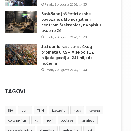
Petak, 7 Augusta 2026, 14:35
Saslušane još četiri osobe
povezane s Memorijalnim
centrom Srebrenica, na spisku
ukupno 26
Petak, 7 Augusta 2026, 13:48
Juli donio rast turističkog
prometa u KS – Više od 112
hiljada gostiju i 241 hiljada
noćenja
Petak, 7 Augusta 2026, 13:44
TAGOVI
BiH
dom
FBiH
izolacija
kcus
korona
koronavirus
ks
novi
poplave
sarajevo
sarajevskojutro
skupstina
srebrenica
test