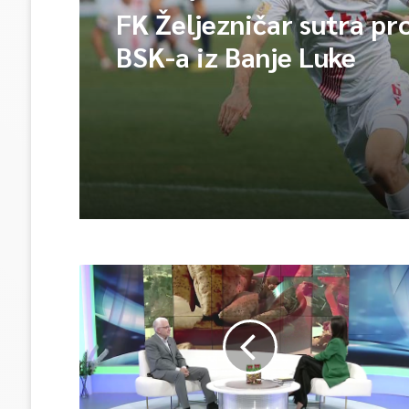
FK Željezničar sutra pr
BSK-a iz Banje Luke