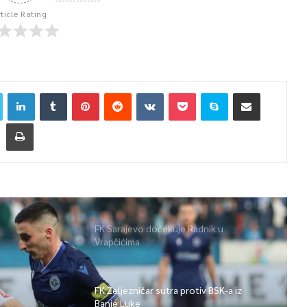
rticle Rating
FK Sarajevo dočekuje Radnik u
Vrapčićima
FK Željezničar sutra protiv BSK-a iz
Banje Luke