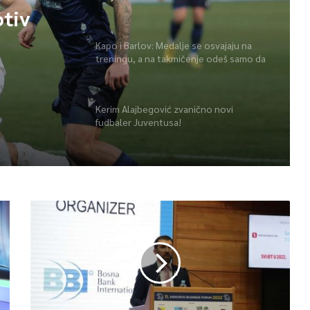
otiv
Kapo i Barlov: Medalje se osvajaju na
treningu, a na takmičenje odeš samo da
ih pokupiš
Kerim Alajbegović zvanično novi
fudbaler Juventusa!