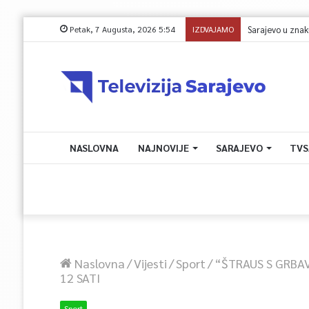
Petak, 7 Augusta, 2026 5:54
IZDVAJAMO
NASLOVNA
NAJNOVIJE
SARAJEVO
TVS
Naslovna
/
Vijesti
/
Sport
/
“ŠTRAUS S GRBA
12 SATI
Sport