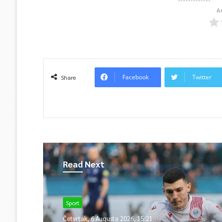
A
Facebook
Twitter
Share
Read Next
Sport
Četvrtak, 6 Augusta 2026, 15:21