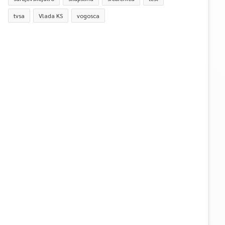
tvsa
Vlada KS
vogosca