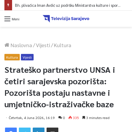
Bh. plivačica Iman Avdić uz podršku Ministarstva kulture i sporta KS kreće na Evropsko prvenstvo i Mediteranske igre
Meni
Naslovna
/
Vijesti
/
Kultura
Kultura
Vijesti
Strateško partnerstvo UNSA i
četiri sarajevska pozorišta:
Pozorišta postaju nastavne i
umjetničko-istraživačke baze
Četvrtak, 4 Juna 2026, 16:19
0
335
3 minutes read