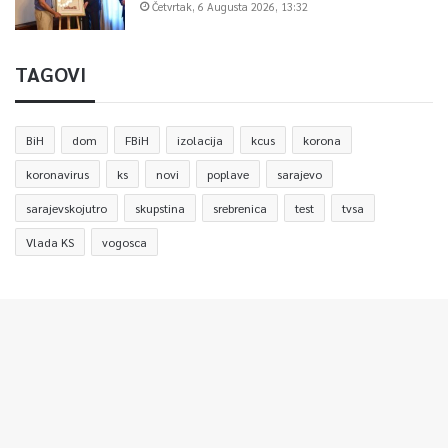
Četvrtak, 6 Augusta 2026, 13:32
stavu da se ovim modelom značajno unapređuju profesionalni
standardi u pozorištima. Poručuju, između ostalog, da će ova
TAGOVI
saradnja studentima omogućiti sticanje neprocjenjive i
praktične baze u profesionalnim okvirima od samog početka
studija, što će biti adekvatno valorizovano i prepoznato
BiH
dom
FBiH
izolacija
kcus
korona
tokom njihovog daljeg školovanja.
koronavirus
ks
novi
poplave
sarajevo
sarajevskojutro
skupstina
srebrenica
test
tvsa
0
Vlada KS
vogosca
Article Rating