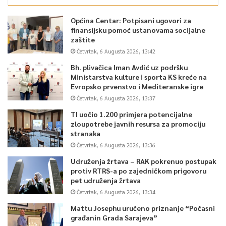
prepoznavanja visokih standarda u našem obrazovnom
sistemu”, istakla je ministrica.
Općina Centar: Potpisani ugovori za
finansijsku pomoć ustanovama socijalne
zaštite
Ministar Magoda naglasio je da ova inicijativa predstavlja
Četvrtak, 6 Augusta 2026, 13:42
kontinuitet sistemske podrške Vlade Kantona Sarajevo
Bh. plivačica Iman Avdić uz podršku
institucijama kulture.
Ministarstva kulture i sporta KS kreće na
Evropsko prvenstvo i Mediteranske igre
„Ovo je kontinuitet rada Vlade KS. Kao što znamo, nedavno je
Četvrtak, 6 Augusta 2026, 13:37
Zemaljski muzej postao naučnoistraživačka baza čime je
TI uočio 1.200 primjera potencijalne
spašen, a sada je sistem u Sarajevu prepoznao kvalitet i značaj
zloupotrebe javnih resursa za promociju
stranaka
pozorišta. Na ovaj način sublimiramo teoriju i praksu u jedno.
Četvrtak, 6 Augusta 2026, 13:36
Naša pozorišta imaju šta da ponude, ne samo publici, nego i u
dijelu koji se odnosi na praksu profesora i studenata.
Udruženja žrtava – RAK pokrenuo postupak
protiv RTRS-a po zajedničkom prigovoru
Zahvaljujem se rektoru Zaimoviću i svim uposlenicima na ovom
pet udruženja žrtava
velikom iskoraku za kulturnu scenu Kantona Sarajevo”, izjavio
Četvrtak, 6 Augusta 2026, 13:34
je ministar Magoda ovom prilikom.
Mattu Josephu uručeno priznanje “Počasni
građanin Grada Sarajeva”
Rukovodstva pozorišnih ustanova i UNSA jedinstvena su u