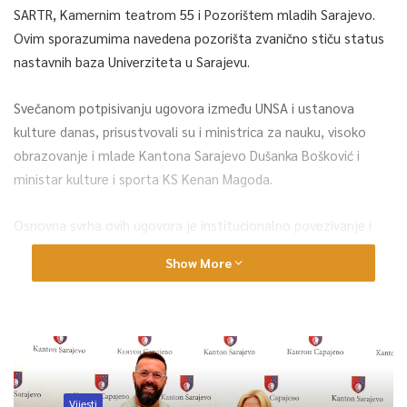
SARTR, Kamernim teatrom 55 i Pozorištem mladih Sarajevo.
Ovim sporazumima navedena pozorišta zvanično stiču status
nastavnih baza Univerziteta u Sarajevu.
Svečanom potpisivanju ugovora između UNSA i ustanova
kulture danas, prisustvovali su i ministrica za nauku, visoko
obrazovanje i mlade Kantona Sarajevo Dušanka Bošković i
ministar kulture i sporta KS Kenan Magoda.
Osnovna svrha ovih ugovora je institucionalno povezivanje i
regulisanje međusobnih odnosa u obavljanju nastavnog,
Show More
naučnoistraživačkog, umjetničkoistraživačkog i izdavačkog
rada. Uspostavlja se novi model saradnje koji studentima
omogućava neposredno uključivanje u procese stvaranja,
produkcije i izvođenja umjetničkih djela, kao i aktivno
sudjelovanje u savremenim umjetničkim i umjetničko-
istraživačkim projektima.
Vijesti