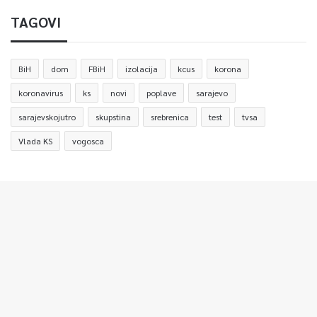
TAGOVI
BiH
dom
FBiH
izolacija
kcus
korona
koronavirus
ks
novi
poplave
sarajevo
sarajevskojutro
skupstina
srebrenica
test
tvsa
Vlada KS
vogosca