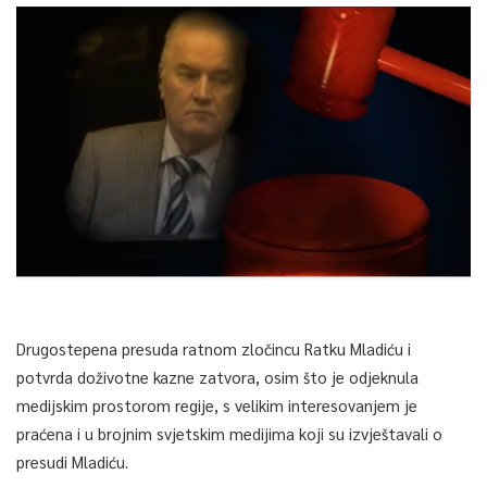
Drugostepena presuda ratnom zločincu Ratku Mladiću i
potvrda doživotne kazne zatvora, osim što je odjeknula
medijskim prostorom regije, s velikim interesovanjem je
praćena i u brojnim svjetskim medijima koji su izvještavali o
presudi Mladiću.