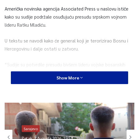
Američka novinska agencija Associated Press u naslovu ističe
kako su sudije podržale osuđujuću presudu srpskom vojnom
lideru Ratku Mladiću.
U tekstu se navodi kako će general koji je terorizirao Bosnu i
Hercegovinu i dalje ostati u zatvoru.
“Sudije su potvrdile presudu bivšem lideru vojske bosanskih
Srba za genocid i druga krivična djela tokom rata u Bosni i
Show More
Hercegovini i potvrdile mu doživotnu kaznu. Presuda znači da će
79-godišnji bivši general, koji je tokom rata terorizirao Bosnu,
ostatak života provesti u zatvoru”, navodi AP.
0
Sarajevo
Article Rating
Petak, 7 Augusta 2026, 19:54