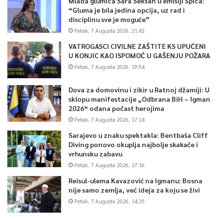
Mlada glumica Sara Seksan u emisiji Špica:
“Gluma je bila jedina opcija, uz rad i
disciplinu sve je moguće”
Petak, 7 Augusta 2026, 21:42
VATROGASCI CIVILNE ZAŠTITE KS UPUĆENI
U KONJIC KAO ISPOMOĆ U GAŠENJU POŽARA
Petak, 7 Augusta 2026, 19:54
Dova za domovinu i zikir u Ratnoj džamiji: U
sklopu manifestacije „Odbrana BiH – Igman
2026“ odana počast herojima
Petak, 7 Augusta 2026, 17:24
Sarajevo u znaku spektakla: Bentbaša Cliff
Diving ponovo okuplja najbolje skakače i
vrhunsku zabavu
Petak, 7 Augusta 2026, 17:16
Reisul-ulema Kavazović na Igmanu: Bosna
nije samo zemlja, već ideja za koju se živi
Petak, 7 Augusta 2026, 14:35