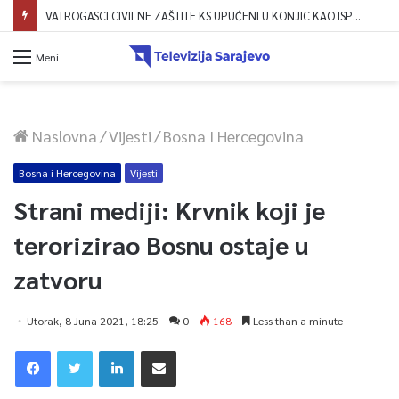
VATROGASCI CIVILNE ZAŠTITE KS UPUĆENI U KONJIC KAO ISPOMOĆ U GAŠENJU POŽARA
Meni
Naslovna
/
Vijesti
/
Bosna I Hercegovina
Bosna i Hercegovina
Vijesti
Strani mediji: Krvnik koji je
terorizirao Bosnu ostaje u
zatvoru
Utorak, 8 Juna 2021, 18:25
0
168
Less than a minute