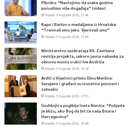
Pikniku: “Nastojimo da svake godine
ponudimo više događaja” (video)
Srijeda, 5 Augusta 2026, 21:46
Kapo i Barlov o medaljama iz Hrvatske:
“Trenirali smo jako. Vjerovali smo”
Srijeda, 5 Augusta 2026, 21:06
Ministarstvo saobraćaja KS: Završena
revizija projekta, uskoro javna nabavka za
obnovu mosta u ulici Ive Andrića
Srijeda, 5 Augusta 2026, 19:18
Avdić u Vijećnici primio Dinu Merlina:
Sarajevo i građani su izuzetno ponosni i
zahvalni
Srijeda, 5 Augusta 2026, 17:51
Godišnjica pogibije Izeta Nanića: “Pobjeda
je blizu, ako Bog da bit će naša Bosna i
Hercegovina”
Srijeda, 5 Augusta 2026, 15:49