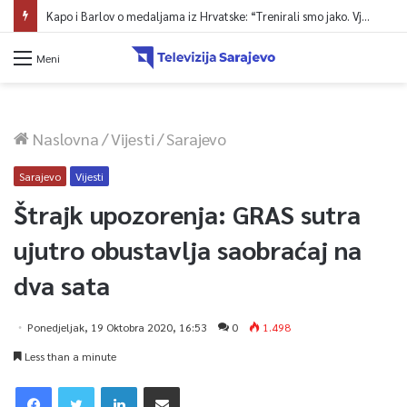
Kapo i Barlov o medaljama iz Hrvatske: “Trenirali smo jako. Vjerovali smo”
Meni
Naslovna
/
Vijesti
/
Sarajevo
Sarajevo
Vijesti
Štrajk upozorenja: GRAS sutra
ujutro obustavlja saobraćaj na
dva sata
Ponedjeljak, 19 Oktobra 2020, 16:53
0
1.498
Less than a minute