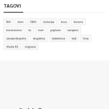
TAGOVI
BiH
dom
FBiH
izolacija
kcus
korona
koronavirus
ks
novi
poplave
sarajevo
sarajevskojutro
skupstina
srebrenica
test
tvsa
Vlada KS
vogosca