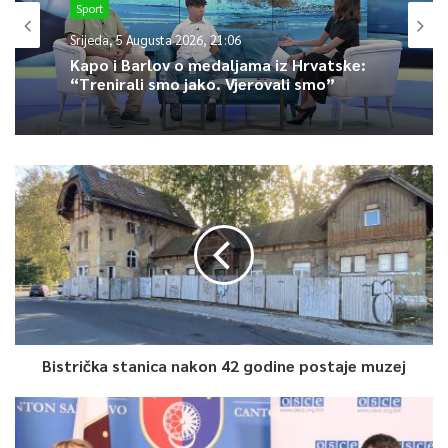
Sport
Srijeda, 5 Augusta 2026, 21:06
Kapo i Barlov o medaljama iz Hrvatske:
“Trenirali smo jako. Vjerovali smo”
Bistrička stanica nakon 42 godine postaje muzej