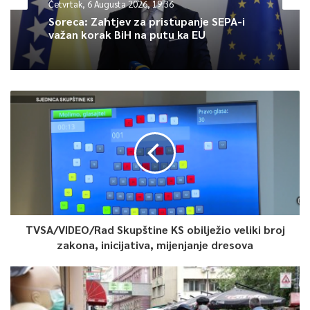
Četvrtak, 6 Augusta 2026, 19:36
Soreca: Zahtjev za pristupanje SEPA-i
– Kao što sam rekao prošle godine, kada smo obilježavali 25.
važan korak BiH na putu ka EU
godišnjicu Daytonskog sporazuma – jedno od najznačajnijih
dostignuća bilo je stvaranje zajedničkih oružanih snaga. (…)
Svaki pokušaj slabljenja institucija na državnoj razini samo će
narušiti sigurnost Bosne i Hercegovine. To će također imati
negativne posljedice po njezinu ekonomiju i regionalnu
stabilnost – kazao je glavni tajnik NATO-a.
0
Article Rating
TVSA/VIDEO/Rad Skupštine KS obilježio veliki broj
zakona, inicijativa, mijenjanje dresova