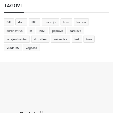
TAGOVI
BiH
dom
FBiH
izolacija
kcus
korona
koronavirus
ks
novi
poplave
sarajevo
sarajevskojutro
skupstina
srebrenica
test
tvsa
Vlada KS
vogosca