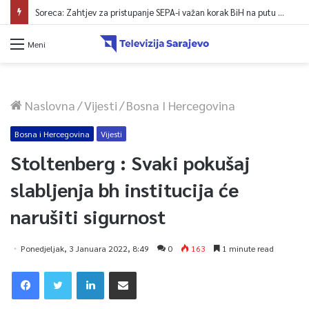
Soreca: Zahtjev za pristupanje SEPA-i važan korak BiH na putu ka EU
Meni
Naslovna
/
Vijesti
/
Bosna I Hercegovina
Bosna i Hercegovina
Vijesti
Stoltenberg : Svaki pokušaj
slabljenja bh institucija će
narušiti sigurnost
Ponedjeljak, 3 Januara 2022, 8:49
0
163
1 minute read