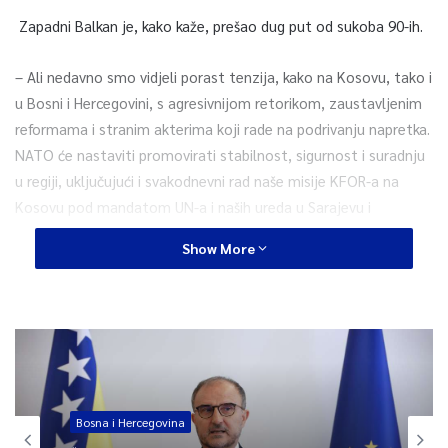
Zapadni Balkan je, kako kaže, prešao dug put od sukoba 90-ih.
– Ali nedavno smo vidjeli porast tenzija, kako na Kosovu, tako i
u Bosni i Hercegovini, s agresivnijom retorikom, zaustavljenim
reformama i stranim akterima koji rade na podrivanju napretka.
NATO će nastaviti promovirati stabilnost, sigurnost i suradnju
u regiji, uključujući i svakodnevni rad naše misije KFOR-a na
Kosovu pod mandatom UN-a i naših ureda u Sarajevu i
Beogradu. Naša suradnja s Europskom unijom ostaje suradnja
Show More
od suštinskog značaja i nastavit ćemo raditi zajedno na
očuvanju stabilnosti i podršci reformama – ustvrdio je
Stoltenberg u intervju za crnogorsku Pobjedu.
Što se tiče Bosne i Hercegovine, ocijenio je kako su njezine
jedinstvene strukture važne za stabilnost zemlje, posebno
Oružane snage, jedna od najjačih multietničkih institucija u
Bosna i Hercegovina
zemlji.