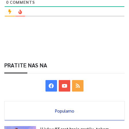
0
COMMENTS
PRATITE NAS NA
Popularno
U julu u KS rast broja gostiju, tokom