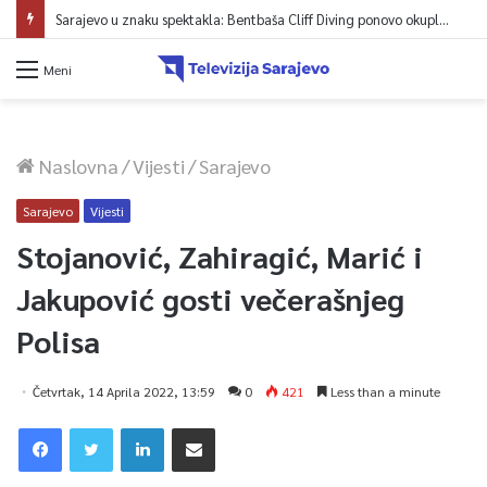
Sarajevo u znaku spektakla: Bentbaša Cliff Diving ponovo okuplja najbolje skakače i vrhunsku zabavu
Meni
Naslovna
/
Vijesti
/
Sarajevo
Sarajevo
Vijesti
Stojanović, Zahiragić, Marić i
Jakupović gosti večerašnjeg
Polisa
Četvrtak, 14 Aprila 2022, 13:59
0
421
Less than a minute