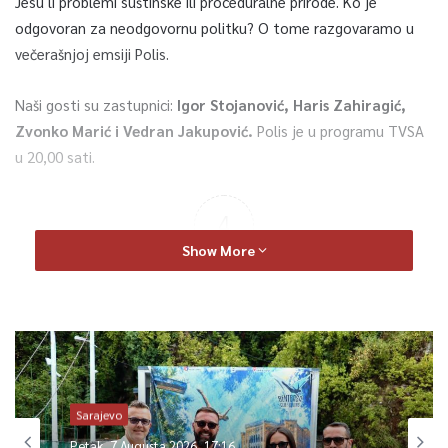
Jesu li problemi suštinske ili proceduralne prirode. Ko je
odgovoran za neodgovornu politku? O tome razgovaramo u
večerašnjoj emsiji Polis.
Naši gosti su zastupnici:
Igor Stojanović, Haris Zahiragić,
Zvonko Marić i Vedran Jakupović.
Polis je u programu TVSA
u 20,00 sati.
4
Show More
Article Rating
Sarajevo
Petak, 7 Augusta 2026, 17:16