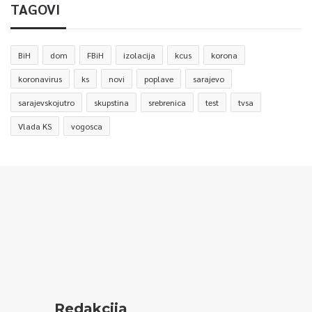
TAGOVI
BiH
dom
FBiH
izolacija
kcus
korona
koronavirus
ks
novi
poplave
sarajevo
sarajevskojutro
skupstina
srebrenica
test
tvsa
Vlada KS
vogosca
Redakcija