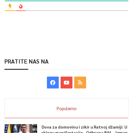
PRATITE NAS NA
Popularno
Dova za domovinu i zikir u Ratnoj džamiji: U
sklopu manifestacije „Odbrana BiH – Igman