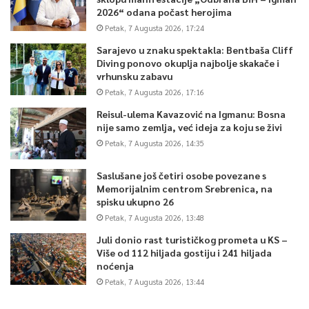
2026“ odana počast herojima
Petak, 7 Augusta 2026, 17:24
Sarajevo u znaku spektakla: Bentbaša Cliff
Diving ponovo okuplja najbolje skakače i
vrhunsku zabavu
Petak, 7 Augusta 2026, 17:16
Reisul-ulema Kavazović na Igmanu: Bosna
nije samo zemlja, već ideja za koju se živi
Petak, 7 Augusta 2026, 14:35
Saslušane još četiri osobe povezane s
Memorijalnim centrom Srebrenica, na
spisku ukupno 26
Petak, 7 Augusta 2026, 13:48
Juli donio rast turističkog prometa u KS –
Više od 112 hiljada gostiju i 241 hiljada
noćenja
Petak, 7 Augusta 2026, 13:44