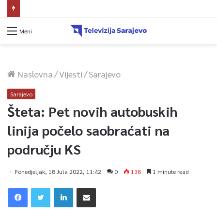
Sprječavanje dehidracije i pregrijavanja: Odrasli jedna čaša vode na sat vremena
Meni
Naslovna
/
Vijesti
/
Sarajevo
Sarajevo
Šteta: Pet novih autobuskih
linija počelo saobraćati na
području KS
Ponedjeljak, 18 Jula 2022, 11:42
0
138
1 minute read