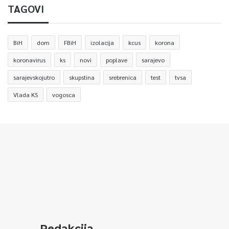
TAGOVI
BiH
dom
FBiH
izolacija
kcus
korona
koronavirus
ks
novi
poplave
sarajevo
sarajevskojutro
skupstina
srebrenica
test
tvsa
Vlada KS
vogosca
Redakcija