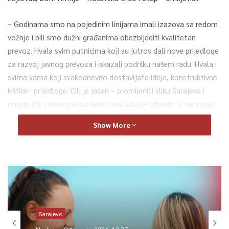
– Godinama smo na pojedinim linijama imali izazova sa redom
vožnje i bili smo dužni građanima obezbijediti kvalitetan
prevoz. Hvala svim putnicima koji su jutros dali nove prijedloge
za razvoj javnog prevoza i iskazali podršku našem radu. Hvala i
svima vama koji svakodnevno dostavljate ideje, konstruktivne
kritike i prijedloge. Cilj je jasan – promijeniti sliku Sarajeva i
omogućiti svima prevoz kakav zaslužuju – objavio je na svojoj
Facebook stranici ministar saobraćaja Kantona Sarajevo Adnan
Show More
Šteta.
Istakao je i da će ostalih 10 linija u saobraćaj biti pušteno u
narednom periodu.
Podsjećamo, javni poziv za izbor operatera na 15 linija javnog
linijskog prijevoza Ministarstvo saobraćaja je raspisalo nakon
Sarajevo
što je inspekcija nalazom utvrdila da se linije ne održavaju u