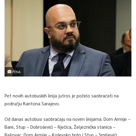
FENA
Pet novih autobuskih linija jutros je počelo saobraćati na
području Kantona Sarajevo.
Od danas autobusi saobraćaju na novim linijama: Dom Armije –
Bare, Stup – Dobroševići – Rječica, Željeznička stanica –
Rajlovac, Dom Armije – Koševsko brdo i Stup – Smiljevići.