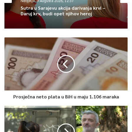
Nedjelja, 9 Augusta 2026, 12:37
skladu sa registrovanim redom vožnje.
Sutra u Sarajevu akcija darivanja krvi –
Daruj krv, budi opet njihov heroj
Preostale linije koje će u saobraćaj biti puštene u narednom
periodu su: Ilidža – Hadžići – Drozgometva, Ilidža – Hadžići –
Vukovići, Ilidža – Osjek, Otoka – Boljakov Potok, Nedžarići –
Dobrinja, Drvenija – Pofalići, Stup – Vogošća, Stup –
Dobroševići, Tarčin – Budmolići, Vogošća – ul. Ahmeda Rizve –
Gora, navedeo je u saopćenju iz Službe za protokol i press KS.
0
Article Rating
Prosječna neto plata u BiH u maju 1.106 maraka