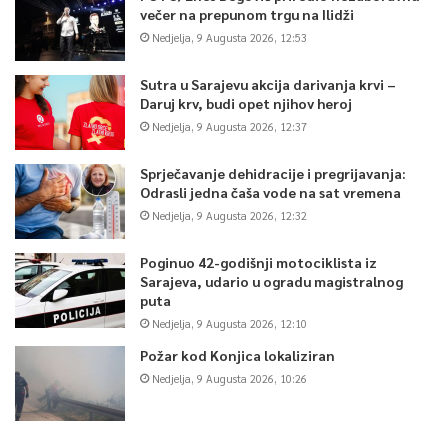
večer na prepunom trgu na Ilidži
Nedjelja, 9 Augusta 2026, 12:53
Sutra u Sarajevu akcija darivanja krvi –
Daruj krv, budi opet njihov heroj
Nedjelja, 9 Augusta 2026, 12:37
Sprječavanje dehidracije i pregrijavanja:
Odrasli jedna čaša vode na sat vremena
Nedjelja, 9 Augusta 2026, 12:32
Poginuo 42-godišnji motociklista iz
Sarajeva, udario u ogradu magistralnog
puta
Nedjelja, 9 Augusta 2026, 12:10
Požar kod Konjica lokaliziran
Nedjelja, 9 Augusta 2026, 10:26