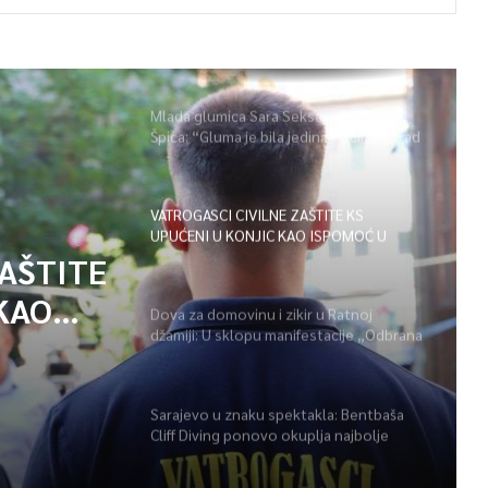
Mlada glumica Sara Seksan u emisiji
Špica: “Gluma je bila jedina opcija, uz rad
i disciplinu sve je moguće”
VATROGASCI CIVILNE ZAŠTITE KS
UPUĆENI U KONJIC KAO ISPOMOĆ U
GAŠENJU POŽARA
ZAŠTITE
KAO
Dova za domovinu i zikir u Ratnoj
džamiji: U sklopu manifestacije „Odbrana
POŽARA
BiH – Igman 2026“ odana počast
herojima
Sarajevo u znaku spektakla: Bentbaša
Cliff Diving ponovo okuplja najbolje
skakače i vrhunsku zabavu