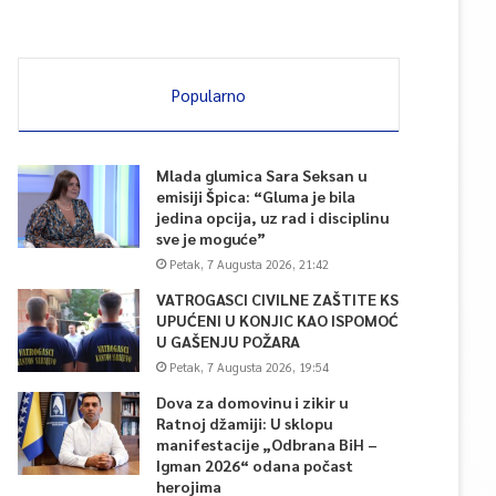
Popularno
Mlada glumica Sara Seksan u
emisiji Špica: “Gluma je bila
jedina opcija, uz rad i disciplinu
sve je moguće”
Petak, 7 Augusta 2026, 21:42
VATROGASCI CIVILNE ZAŠTITE KS
UPUĆENI U KONJIC KAO ISPOMOĆ
U GAŠENJU POŽARA
Petak, 7 Augusta 2026, 19:54
Dova za domovinu i zikir u
Ratnoj džamiji: U sklopu
manifestacije „Odbrana BiH –
Igman 2026“ odana počast
herojima