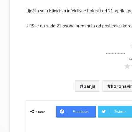
Liječila se u Klinici za infektivne bolesti od 21. aprila,
U RS je do sada 21 osoba preminula od posljedica koro
A
banja
koronavi
Facebook
Twitter
Share