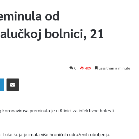
reminula od
alučkoj bolnici, 21
0
409
Less than a minute
 koronavirusa preminula je u Klinici za infektivne bolesti
e Luke koja je imala više hroničnih udruženih oboljenja.