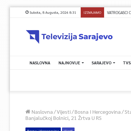
Subota, 8 Augusta, 2026 8:31
IZDVAJAMO
VATROGASCI C
NASLOVNA
NAJNOVIJE
SARAJEVO
TVS
Naslovna
/
Vijesti
/
Bosna I Hercegovina
/
St
Banjalučkoj Bolnici, 21 Žrtva U RS
Bosna i Hercegovina
Vijesti