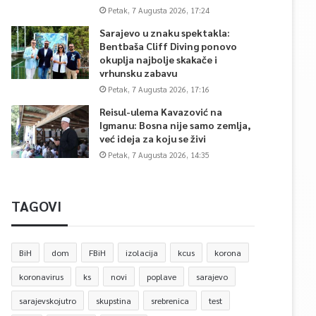
Petak, 7 Augusta 2026, 17:24
Sarajevo u znaku spektakla:
Bentbaša Cliff Diving ponovo
okuplja najbolje skakače i
vrhunsku zabavu
Petak, 7 Augusta 2026, 17:16
Reisul-ulema Kavazović na
Igmanu: Bosna nije samo zemlja,
već ideja za koju se živi
Petak, 7 Augusta 2026, 14:35
TAGOVI
BiH
dom
FBiH
izolacija
kcus
korona
koronavirus
ks
novi
poplave
sarajevo
sarajevskojutro
skupstina
srebrenica
test