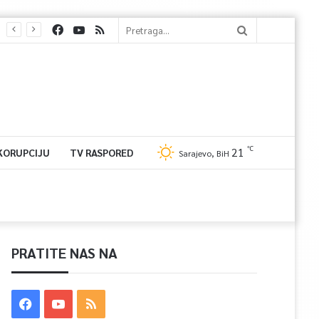
℃
21
 KORUPCIJU
TV RASPORED
Sarajevo, BiH
PRATITE NAS NA