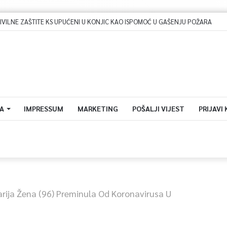
IVILNE ZAŠTITE KS UPUĆENI U KONJIC KAO ISPOMOĆ U GAŠENJU POŽARA
A
IMPRESSUM
MARKETING
POŠALJI VIJEST
PRIJAVI
arija Žena (96) Preminula Od Koronavirusa U