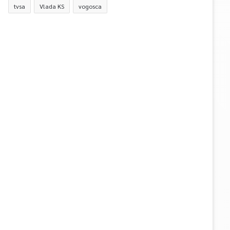
tvsa
Vlada KS
vogosca