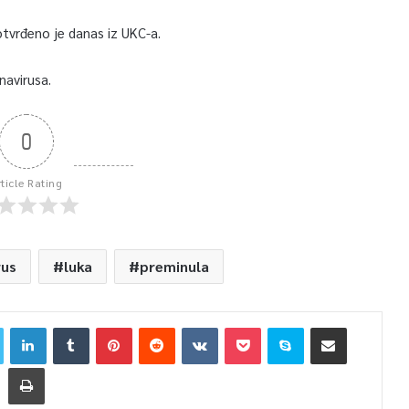
 potvrđeno je danas iz UKC-a.
navirusa.
0
rticle Rating
rus
luka
preminula