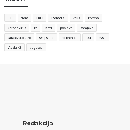
BiH
dom
FBiH
izolacija
kcus
korona
koronavirus
ks
novi
poplave
sarajevo
sarajevskojutro
skupstina
srebrenica
test
tvsa
Vlada KS
vogosca
Redakcija