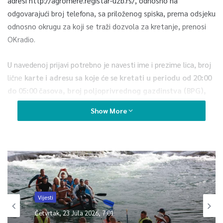
adresi http://agromere.registar-uzb.rs/, odnosno na
odgovarajući broj telefona, sa priloženog spiska, prema odsjeku
odnosno okrugu za koji se traži dozvola za kretanje, prenosi
OKradio.
U navedenoj prijavi potrebno je navesti ime i prezime lica, broj
lične
karte i adresu sa koje će se kretati u periodu od 20:00
do 05:00 časova, broj poljoprivrednog gazdinstva (BPG),
lokaciju gde će se sprovoditi agrotehničke mjere, kao i vrijeme i
Show More
dan kada će biti sprovedene mjere, javljaju mediji.
0
Article Rating
Vijesti
Četvrtak, 23 Jula 2026, 7:01