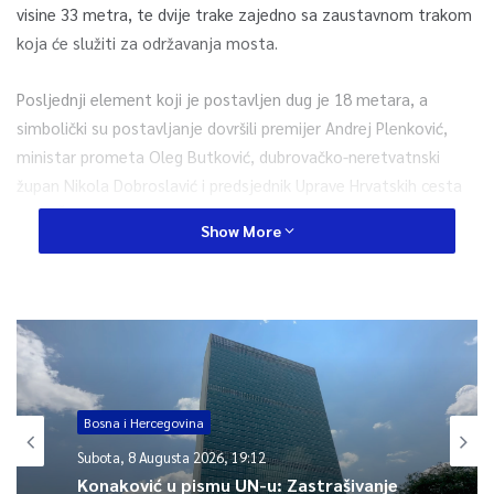
visine 33 metra, te dvije trake zajedno sa zaustavnom trakom
koja će služiti za održavanja mosta.
Posljednji element koji je postavljen dug je 18 metara, a
simbolički su postavljanje dovršili premijer Andrej Plenković,
ministar prometa Oleg Butković, dubrovačko-neretvatnski
župan Nikola Dobroslavić i predsjednik Uprave Hrvatskih cesta
Josip Škorić, prenosi Hina.
Show More
Spajanje su pratili i brojni građani s kopna te mnoštva brodica,
barki i drugih plovila.
Duljina mosta od osi do osi upornjaka iznosi 2.404 metara,
ukupna duljina mosta s upornjacima iznosi 2.440 metara, a
plovidbeni profil ispod mosta 200 puta 55 metara.
Bosna i Hercegovina
Subota, 8 Augusta 2026, 19:12
Glavni i odgovorni projektant Pelješkog mosta je Marjan
Konaković u pismu UN-u: Zastrašivanje