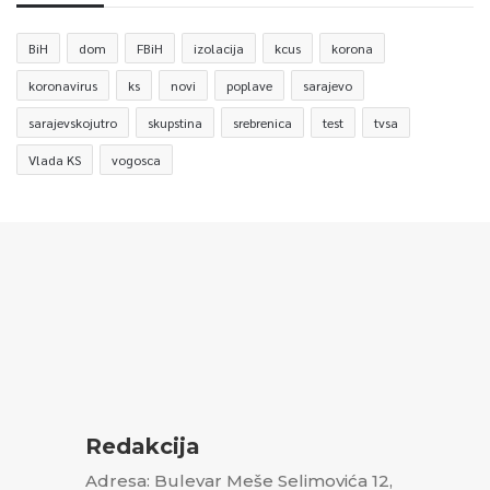
BiH
dom
FBiH
izolacija
kcus
korona
koronavirus
ks
novi
poplave
sarajevo
sarajevskojutro
skupstina
srebrenica
test
tvsa
Vlada KS
vogosca
Redakcija
Adresa: Bulevar Meše Selimovića 12,