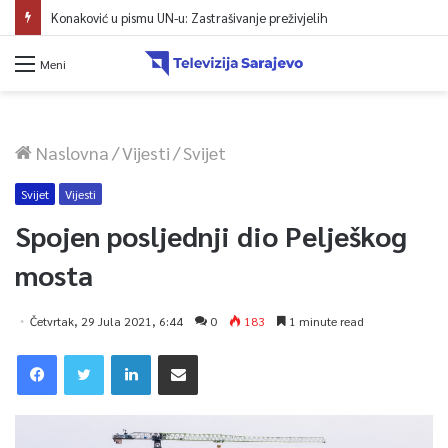
Konaković u pismu UN-u: Zastrašivanje preživjelih
Meni
Naslovna
/
Vijesti
/
Svijet
Svijet
Vijesti
Spojen posljednji dio Pelješkog
mosta
Četvrtak, 29 Jula 2021, 6:44
0
183
1 minute read