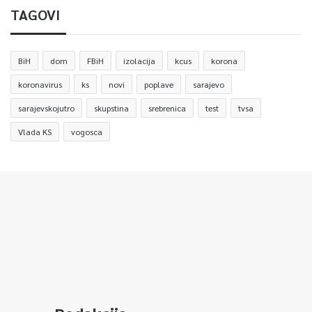
TAGOVI
BiH
dom
FBiH
izolacija
kcus
korona
koronavirus
ks
novi
poplave
sarajevo
sarajevskojutro
skupstina
srebrenica
test
tvsa
Vlada KS
vogosca