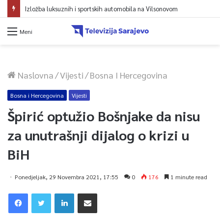
Izložba luksuznih i sportskih automobila na Vilsonovom
Meni
Naslovna
/
Vijesti
/
Bosna I Hercegovina
Bosna i Hercegovina
Vijesti
Špirić optužio Bošnjake da nisu
za unutrašnji dijalog o krizi u
BiH
Ponedjeljak, 29 Novembra 2021, 17:55
0
176
1 minute read