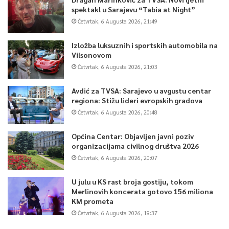
spektakl u Sarajevu “Tabia at Night”
Četvrtak, 6 Augusta 2026, 21:49
Izložba luksuznih i sportskih automobila na
Vilsonovom
Četvrtak, 6 Augusta 2026, 21:03
Avdić za TVSA: Sarajevo u avgustu centar
regiona: Stižu lideri evropskih gradova
Četvrtak, 6 Augusta 2026, 20:48
Općina Centar: Objavljen javni poziv
organizacijama civilnog društva 2026
Četvrtak, 6 Augusta 2026, 20:07
U julu u KS rast broja gostiju, tokom
Merlinovih koncerata gotovo 156 miliona
KM prometa
Četvrtak, 6 Augusta 2026, 19:37