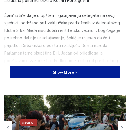
aktuelnu političku krizu u Bosni i Hercegovini.
Špirić ističe da je u opštem izjašnjavanju delegata na ovoj
sjednici, podržano pet zaključaka predloženih iz delegatskog
Kluba Srba. Mada nisu dobili i entitetsku većinu, zbog čega je
potrebno daljnje usuglašavanje, Špirić je uvjeren da će ti
prijedlozi Srba uskoro postati i zaključci Doma naroda
Parlamentarne skupštine BiH. Jedan od prijedloga je
poništavanje zakonskih odredbi nametnutih od prethodnog
visokog predstavnika u BiH Valentina Inzka, koje zabranuju da
Show More
iko negira da je u Srebrenici tokom proteklog rata u BiH
počinjen genocid.
Špirić je novinarima također kazao da su delegati srpskog
naroda prisustvovali današnjoj sjednici s namjerom da podrže
zaključke Narodne skupštine Republike Srpske.
Sarajevo
Delegatkinja hrvatskog naroda Marina Pendeš kazala je da su