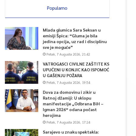
Popularno
Mlada glumica Sara Seksan u
emisiji Špica: “Gluma je bila
jedina opcija, uz rad i disciplinu
sve je moguće”
Petak, 7 Augusta 2026, 21:42
VATROGASCI CIVILNE ZAŠTITE KS
UPUĆENI U KONJIC KAO ISPOMOĆ
U GAŠENJU POŽARA
Petak, 7 Augusta 2026, 19:54
Dova za domovinu i zikir u
Ratnoj džamiji: U sklopu
manifestacije „Odbrana BiH –
Igman 2026“ odana počast
herojima
Petak, 7 Augusta 2026, 17:24
Sarajevo u znaku spektakla: