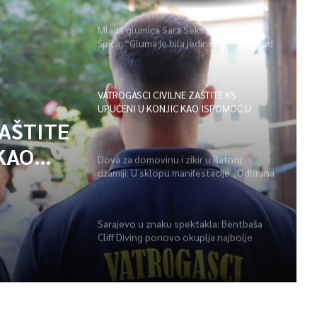
Mlada glumica Sara Seksan u emisiji
Špica: “Gluma je bila jedina opcija, uz rad
i disciplinu sve je moguće”
VATROGASCI CIVILNE ZAŠTITE KS
UPUĆENI U KONJIC KAO ISPOMOĆ U
GAŠENJU POŽARA
ZAŠTITE
KAO
Dova za domovinu i zikir u Ratnoj
džamiji: U sklopu manifestacije „Odbrana
POŽARA
BiH – Igman 2026“ odana počast
herojima
Sarajevo u znaku spektakla: Bentbaša
Cliff Diving ponovo okuplja najbolje
skakače i vrhunsku zabavu