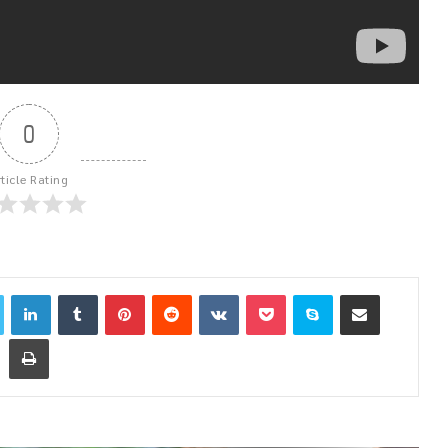
0
rticle Rating