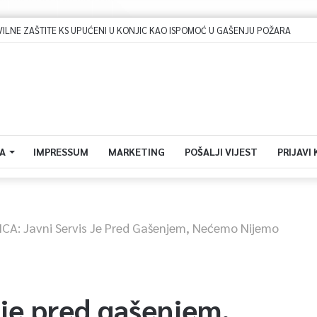
NE ZAŠTITE KS UPUĆENI U KONJIC KAO ISPOMOĆ U GAŠENJU POŽARA
A
IMPRESSUM
MARKETING
POŠALJI VIJEST
PRIJAVI
ICA: Javni Servis Je Pred Gašenjem, Nećemo Nijemo
 je pred gašenjem,