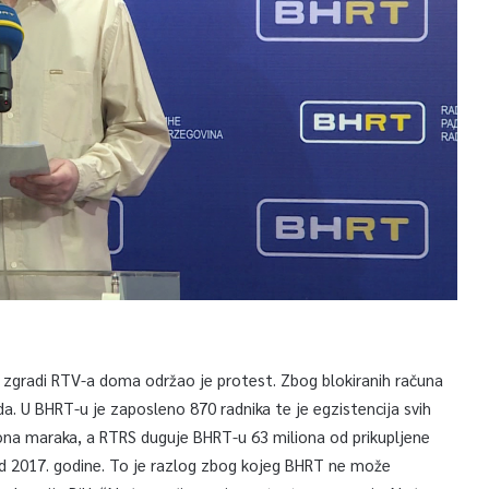
u zgradi RTV-a doma održao je protest. Zbog blokiranih računa
ada. U BHRT-u je zaposleno 870 radnika te je egzistencija svih
ona maraka, a RTRS duguje BHRT-u 63 miliona od prikupljene
od 2017. godine. To je razlog zbog kojeg BHRT ne može