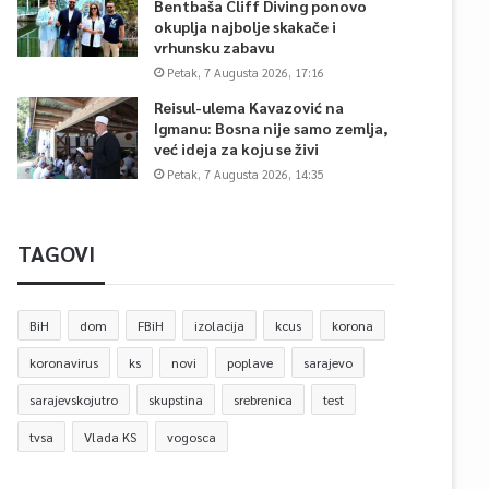
Bentbaša Cliff Diving ponovo
okuplja najbolje skakače i
vrhunsku zabavu
Petak, 7 Augusta 2026, 17:16
Reisul-ulema Kavazović na
Igmanu: Bosna nije samo zemlja,
već ideja za koju se živi
Petak, 7 Augusta 2026, 14:35
TAGOVI
BiH
dom
FBiH
izolacija
kcus
korona
koronavirus
ks
novi
poplave
sarajevo
sarajevskojutro
skupstina
srebrenica
test
tvsa
Vlada KS
vogosca