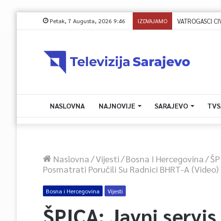
Petak, 7 Augusta, 2026 9:46
IZDVAJAMO
VATROGASCI CIVIL
NASLOVNA
NAJNOVIJE
SARAJEVO
TVS
Naslovna
/
Vijesti
/
Bosna I Hercegovina
/
ŠP
Posmatrati Poručili Su Radnici BHRT-A (video)
Bosna i Hercegovina
Vijesti
ŠPICA: Javni servis