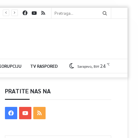
℃
24
 KORUPCIJU
TV RASPORED
Sarajevo, BiH
PRATITE NAS NA