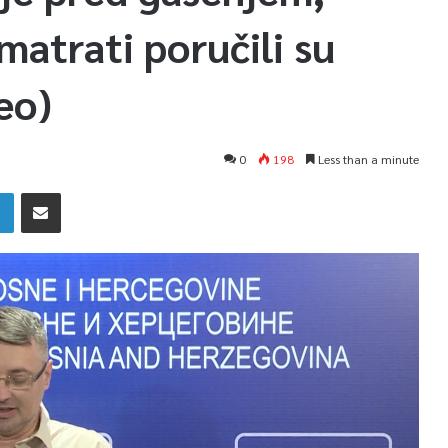
atrati poručili su
eo)
0
198
Less than a minute