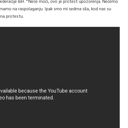
 Federacije BiH. “Neće moći, ovo je protest upozorenja. Nećemo
mamo na raspolaganju. Ipak smo mi sedma sila, kod nas su
e na protestu.