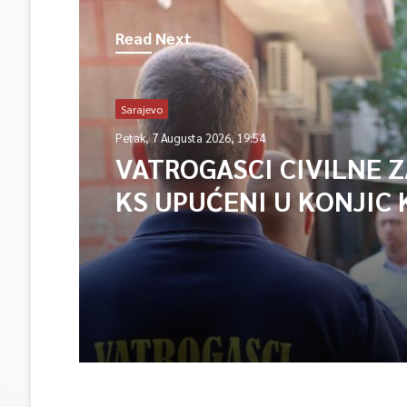
Read Next
Sarajevo
Petak, 7 Augusta 2026, 19:54
VATROGASCI CIVILNE 
KS UPUĆENI U KONJIC 
ISPOMOĆ U GAŠENJU 