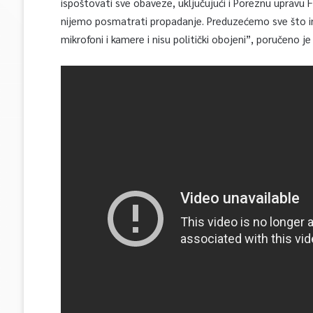
ispoštovati sve obaveze, uključujući i Poreznu upravu
nijemo posmatrati propadanje. Preduzećemo sve što i
mikrofoni i kamere i nisu politički obojeni”, poručeno j