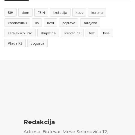
BiH
dom
FBiH
izolacija
kcus
korona
koronavirus
ks
novi
poplave
sarajevo
sarajevskojutro
skupstina
srebrenica
test
tvsa
Vlada KS
vogosca
Redakcija
Adresa: Bulevar Meše Selimovića 12,