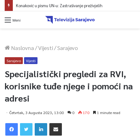
Konaković u pismu UN-u: Zastrašivanje preživjelih
Meni
Naslovna
/
Vijesti
/
Sarajevo
Sarajevo
Vijesti
Specijalistički pregledi za RVI,
korisnike tuđe njege i pomoći na
adresi
Četvrtak, 3 Augusta 2023, 13:00
0
170
1 minute read