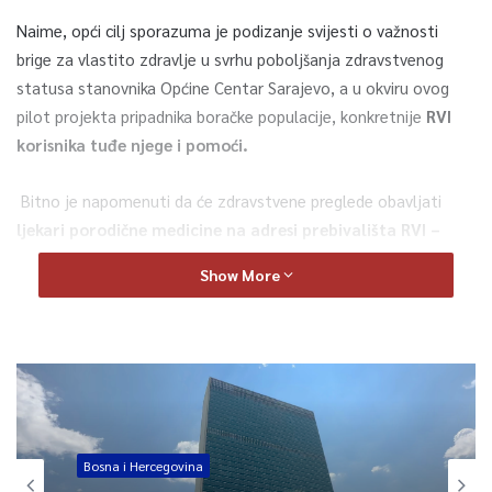
Naime, opći cilj sporazuma je podizanje svijesti o važnosti
brige za vlastito zdravlje u svrhu poboljšanja zdravstvenog
statusa stanovnika Općine Centar Sarajevo, a u okviru ovog
pilot projekta pripadnika boračke populacije, konkretnije
RVI
korisnika tuđe njege i pomoći.
Bitno je napomenuti da će zdravstvene preglede obavljati
ljekari porodične medicine na adresi prebivališta RVI –
korisnika tuđe njege i pomoći, a isti će obuhvatati pregled
Show More
kompletne krvne slike sa specifičnim laboratorijskim
parametrima,
ukoliko za iste bude postojala indikacija,
potom EKG dijagnostika i stručna obrada sa preporukama
ljekara. Ukoliko se uoče eventualni zdravstveni problemi i ukaže
potreba za proširenje obima pretraga, isti će biti
transportovan u OJ „Centar“ gdje će se potrebne dodatne
pretrage i realizovati, saopćeno je iz Općine Centar.
Bosna i Hercegovina