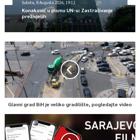
Subota, 8 Augusta 2026, 19:12
Konaković u pismu UN-u: Zastrašivanje
0
preživjelih
Article Rating
Glavni grad BiH je veliko gradilište, pogledajte video