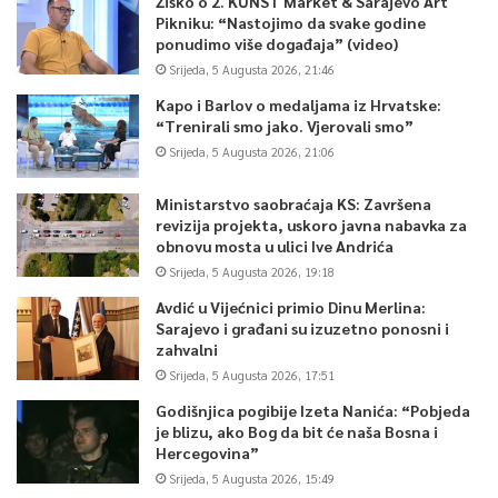
Žiško o 2. KUNST Market & Sarajevo Art
Pikniku: “Nastojimo da svake godine
ponudimo više događaja” (video)
Srijeda, 5 Augusta 2026, 21:46
Kapo i Barlov o medaljama iz Hrvatske:
“Trenirali smo jako. Vjerovali smo”
Srijeda, 5 Augusta 2026, 21:06
Ministarstvo saobraćaja KS: Završena
revizija projekta, uskoro javna nabavka za
obnovu mosta u ulici Ive Andrića
Srijeda, 5 Augusta 2026, 19:18
Avdić u Vijećnici primio Dinu Merlina:
Sarajevo i građani su izuzetno ponosni i
zahvalni
Srijeda, 5 Augusta 2026, 17:51
Godišnjica pogibije Izeta Nanića: “Pobjeda
je blizu, ako Bog da bit će naša Bosna i
Hercegovina”
Srijeda, 5 Augusta 2026, 15:49