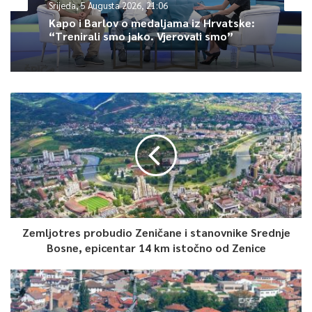
Srijeda, 5 Augusta 2026, 21:06
nakon petosatne operacije.
Kapo i Barlov o medaljama iz Hrvatske:
“Trenirali smo jako. Vjerovali smo”
Video prikazuje psa kako leži u naručju svog spasioca i
uzbuđeno mu liže lice. Izvještaji o spašavanju u početku nisu
mogli biti nezavisno provjereni.
Vlada Venecuele saopštila je da broj poginulih u dva
zemljotresa magnitude 7,2 i 7,5 stepeni Rihterove skale koji su
se dogodili prošle srijede trenutno iznosi 1.719.
0
Zemljotres probudio Zeničane i stanovnike Srednje
Article Rating
Bosne, epicentar 14 km istočno od Zenice