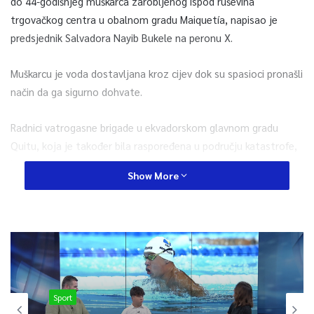
do 44-godišnjeg muškarca zarobljenog ispod ruševina
trgovačkog centra u obalnom gradu Maiquetía, napisao je
predsjednik Salvadora Nayib Bukele na peronu X.
Muškarcu je voda dostavljana kroz cijev dok su spasioci pronašli
način da ga sigurno dohvate.
Radnici vatrogasne brigade u ekvadorskom glavnom gradu
Quitu, koja je također bila raspoređena u području katastrofe,
izvijestili su u ponedjeljak da su spasili 12-godišnjeg dječaka.
Show More
– Pet dana nakon zemljotresa, znaci života su najveća
motivacija da se nastavi dalje – pisalo je u objavi na X-u.
– Dok god postoji šansa, nastavit ćemo tražiti – poručili su.
Među spašenima je bio i pas, prema Bukeleu. Životinja, po
Sport
imenu Giselle, izvučena je iz ruševina u gradu Caraballeda