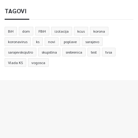
TAGOVI
BiH
dom
FBiH
izolacija
kcus
korona
koronavirus
ks
novi
poplave
sarajevo
sarajevskojutro
skupstina
srebrenica
test
tvsa
Vlada KS
vogosca