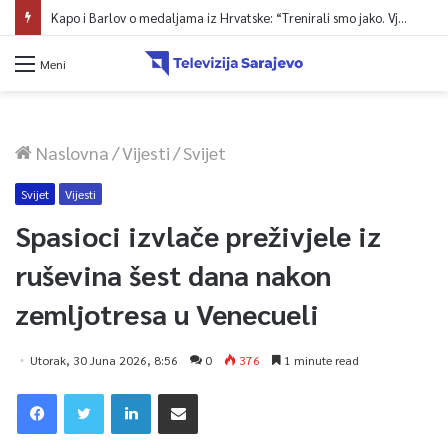
Kapo i Barlov o medaljama iz Hrvatske: “Trenirali smo jako. Vjerovali smo”
Meni
Naslovna
/
Vijesti
/
Svijet
Svijet
Vijesti
Spasioci izvlače preživjele iz
ruševina šest dana nakon
zemljotresa u Venecueli
Utorak, 30 Juna 2026, 8:56
0
376
1 minute read