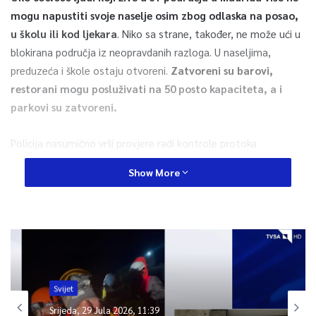
mogu napustiti svoje naselje osim zbog odlaska na posao,
u školu ili kod ljekara
. Niko sa strane, također, ne može ući u
blokirana područja iz neopravdanih razloga. U naseljima,
preduzeća i škole ostaju otvoreni.
Zatvoreni su barovi,
restorani mogu posluživati na 50 posto kapaciteta, a i
parkovi su zatvoreni.
Policija nasumično vrši provjere radi kontrole protoka
stanovništva. Također, preko zvučnika iz patrolnih automobila
Show More
upozoravaju građane na nove mjere. Svim pogođenim
područjima zajedničko je jedno, a to je nekontrolisan prenos
novog koronavirusa u zajednici, pri čemu je u posljednje dvije
sedmice više od jedne osobe obolilo od COVID-19 na svakih
100 stanovnika. Riječ je o relativno siromašnim, gusto
naseljenim četvrtima s gotovo dvostruko više imigranata u
Svijet
odnosu na ostale dijelove grada.
Srijeda, 29 Jula 2026, 11:39