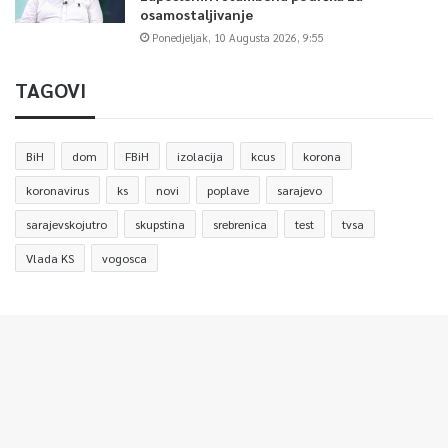
osamostaljivanje
Ponedjeljak, 10 Augusta 2026, 9:55
TAGOVI
BiH
dom
FBiH
izolacija
kcus
korona
koronavirus
ks
novi
poplave
sarajevo
sarajevskojutro
skupstina
srebrenica
test
tvsa
Vlada KS
vogosca