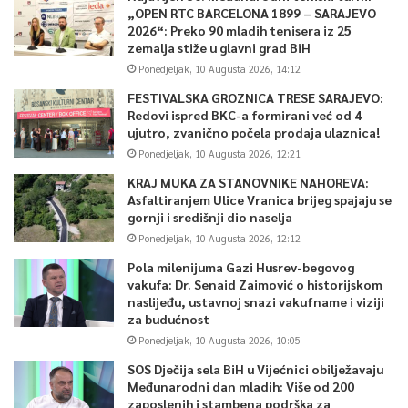
„OPEN RTC BARCELONA 1899 – SARAJEVO
2026“: Preko 90 mladih tenisera iz 25
zemalja stiže u glavni grad BiH
Ponedjeljak, 10 Augusta 2026, 14:12
FESTIVALSKA GROZNICA TRESE SARAJEVO:
Redovi ispred BKC-a formirani već od 4
ujutro, zvanično počela prodaja ulaznica!
Ponedjeljak, 10 Augusta 2026, 12:21
KRAJ MUKA ZA STANOVNIKE NAHOREVA:
Asfaltiranjem Ulice Vranica brijeg spajaju se
gornji i središnji dio naselja
Ponedjeljak, 10 Augusta 2026, 12:12
Pola milenijuma Gazi Husrev-begovog
vakufa: Dr. Senaid Zaimović o historijskom
naslijeđu, ustavnoj snazi vakufname i viziji
za budućnost
Ponedjeljak, 10 Augusta 2026, 10:05
SOS Dječija sela BiH u Vijećnici obilježavaju
Međunarodni dan mladih: Više od 200
zaposlenih i stambena podrška za