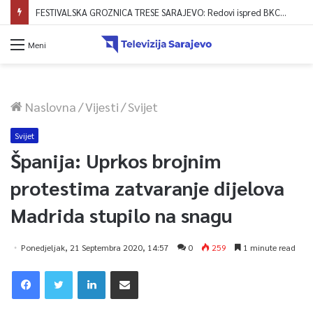
FESTIVALSKA GROZNICA TRESE SARAJEVO: Redovi ispred BKC-a formirani već od 4 ujutro, zvanično počela prodaja ulaznica!
Meni
Naslovna
/
Vijesti
/
Svijet
Svijet
Španija: Uprkos brojnim
protestima zatvaranje dijelova
Madrida stupilo na snagu
Ponedjeljak, 21 Septembra 2020, 14:57
0
259
1 minute read