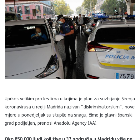
Uprkos velikim protestima u kojima je plan za suzbijanje širenja
koronavirusa u regiji Madrida nazivan “diskriminatorskim“, nove
mjere u ponedjeljak su stupile na snagu, čime je glavni španski
grad podijeljen, prenosi Anadolu Agency (AA).
Oko 850.000 ljudi koji žive u 37 područja u Madridu više ne