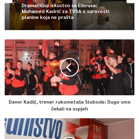
Ayuso je najavila mjere u petak, a tokom vikenda hiljade
Dramatično iskustvo sa Elbrusa:
Muhamed Kadrić za TVSA o surovosti
demonstranata izašlo je na ulice, uspoređujući mjere s
planine koja ne prašta
getoizacijom i pozivajući na njenu ostavku.
0
Article Rating
Davor Kadić, trener rukometaša Slobode: Dugo smo
čekali na uspjeh