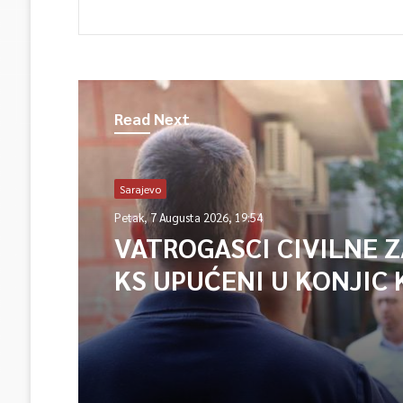
Read Next
Sarajevo
Petak, 7 Augusta 2026, 19:54
VATROGASCI CIVILNE 
KS UPUĆENI U KONJIC 
ISPOMOĆ U GAŠENJU 