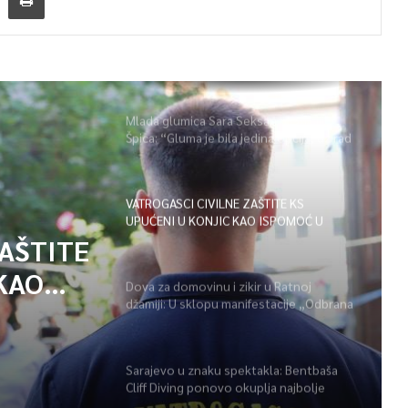
Mlada glumica Sara Seksan u emisiji
Špica: “Gluma je bila jedina opcija, uz rad
i disciplinu sve je moguće”
VATROGASCI CIVILNE ZAŠTITE KS
UPUĆENI U KONJIC KAO ISPOMOĆ U
GAŠENJU POŽARA
ZAŠTITE
KAO
Dova za domovinu i zikir u Ratnoj
džamiji: U sklopu manifestacije „Odbrana
POŽARA
BiH – Igman 2026“ odana počast
herojima
Sarajevo u znaku spektakla: Bentbaša
Cliff Diving ponovo okuplja najbolje
skakače i vrhunsku zabavu