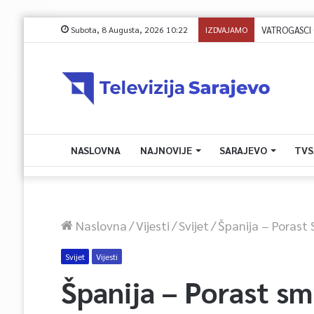
Subota, 8 Augusta, 2026 10:22
IZDVAJAMO
NASLOVNA
NAJNOVIJE
SARAJEVO
TVS
Naslovna
/
Vijesti
/
Svijet
/
Španija – Porast 
Svijet
Vijesti
Španija – Porast smr