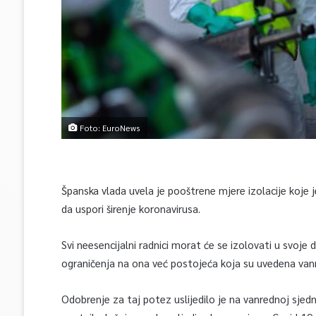
Foto: EuroNews
Španska vlada uvela je pooštrene mjere izolacije koje 
da uspori širenje koronavirusa.
Svi neesencijalni radnici morat će se izolovati u svoje
ograničenja na ona već postojeća koja su uvedena van
Odobrenje za taj potez uslijedilo je na vanrednoj sjedni