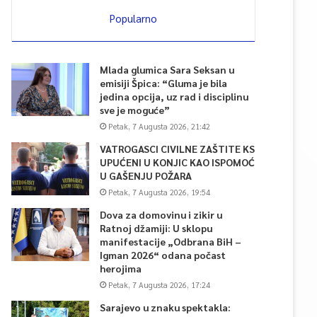
Popularno
Mlada glumica Sara Seksan u
emisiji Špica: “Gluma je bila
jedina opcija, uz rad i disciplinu
sve je moguće”
Petak, 7 Augusta 2026, 21:42
VATROGASCI CIVILNE ZAŠTITE KS
UPUĆENI U KONJIC KAO ISPOMOĆ
U GAŠENJU POŽARA
Petak, 7 Augusta 2026, 19:54
Dova za domovinu i zikir u
Ratnoj džamiji: U sklopu
manifestacije „Odbrana BiH –
Igman 2026“ odana počast
herojima
Petak, 7 Augusta 2026, 17:24
Sarajevo u znaku spektakla: