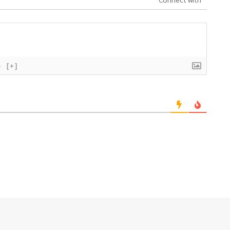
}
[+]