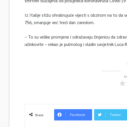
smrtnih slučajeva od posljedica koronavirusa Covid-19 u
Iz Italije stižu ohrabrujuće vijesti s obzirom na to da s
756, smanjuje već treći dan zaredom.
– To su velike promjene i odražavaju činjenicu da zdra
učinkovite – rekao je pulmolog i vladin savjetnik Luca Ri
A
Facebook
Twitter
Share