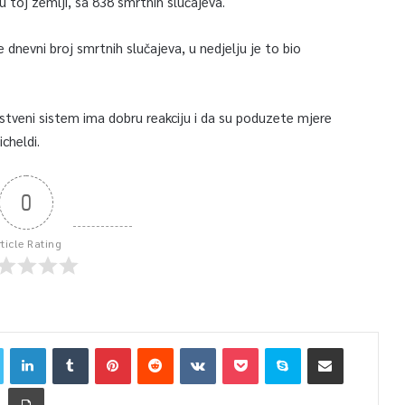
 toj zemlji, sa 838 smrtnih slučajeva.
e dnevni broj smrtnih slučajeva, u nedjelju je to bio
vstveni sistem ima dobru reakciju i da su poduzete mjere
cheldi.
0
rticle Rating