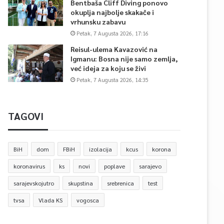
Bentbaša Cliff Diving ponovo
okuplja najbolje skakače i
vrhunsku zabavu
Petak, 7 Augusta 2026, 17:16
Reisul-ulema Kavazović na
Igmanu: Bosna nije samo zemlja,
već ideja za koju se živi
Petak, 7 Augusta 2026, 14:35
TAGOVI
BiH
dom
FBiH
izolacija
kcus
korona
koronavirus
ks
novi
poplave
sarajevo
sarajevskojutro
skupstina
srebrenica
test
tvsa
Vlada KS
vogosca