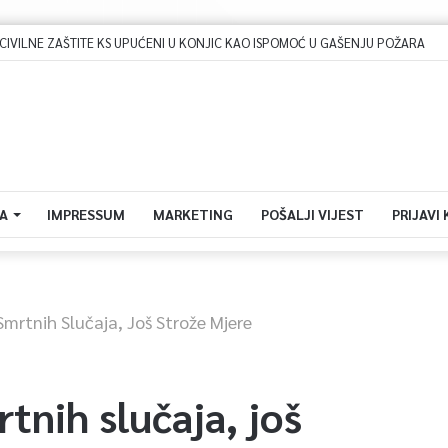
Dova za domovinu i zikir u Ratnoj džamiji: U sklopu manifestacije „Odbrana BiH – Igman 2026“ odana počast herojima
A
IMPRESSUM
MARKETING
POŠALJI VIJEST
PRIJAVI
Smrtnih Slučaja, Još Strože Mjere
tnih slučaja, još