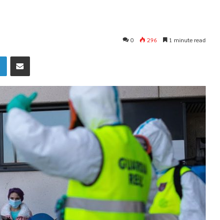
0
296
1 minute read