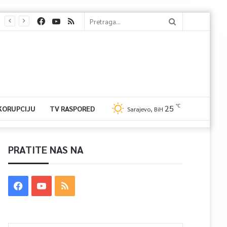
℃
25
 KORUPCIJU
TV RASPORED
Sarajevo, BiH
PRATITE NAS NA