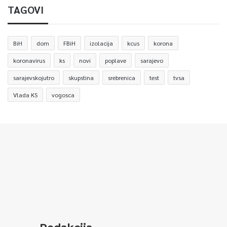
TAGOVI
BiH
dom
FBiH
izolacija
kcus
korona
koronavirus
ks
novi
poplave
sarajevo
sarajevskojutro
skupstina
srebrenica
test
tvsa
Vlada KS
vogosca