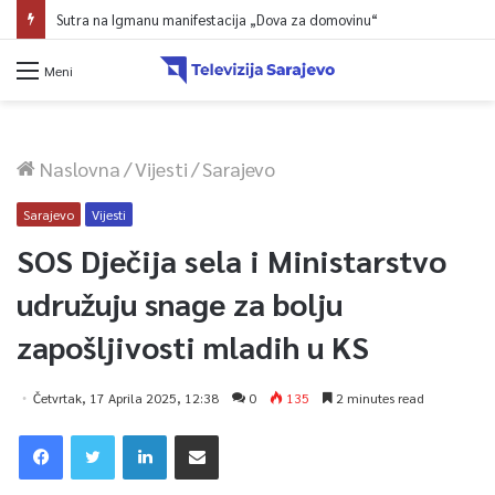
Sutra na Igmanu manifestacija „Dova za domovinu“
Meni
Naslovna
/
Vijesti
/
Sarajevo
Sarajevo
Vijesti
SOS Dječija sela i Ministarstvo
udružuju snage za bolju
zapošljivosti mladih u KS
Četvrtak, 17 Aprila 2025, 12:38
0
135
2 minutes read