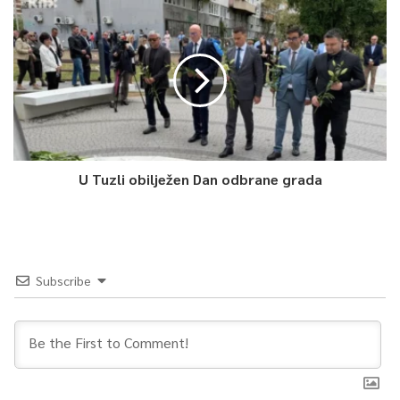
Iz Službe pozivaju poslodavce i nezaposlene osobe da
blagovremeno prate objave i detaljno se informišu o uslovima i
potrebnoj dokumentaciji za učešće u programima. Svi vaučeri
su objavljeni na stranici Službe.
Nove javne pozive Služba najavljuje za 18. i 20.05.2026. godine.
U Tuzli obilježen Dan odbrane grada
0
Article Rating
Subscribe