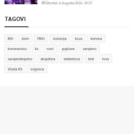
Četvrtak, 6 Augusta 2026, 19:37
TAGOVI
BiH
dom
FBiH
izolacija
kcus
korona
koronavirus
ks
novi
poplave
sarajevo
sarajevskojutro
skupstina
srebrenica
test
tvsa
Vlada KS
vogosca