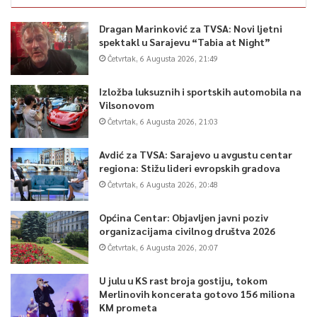
Dragan Marinković za TVSA: Novi ljetni
spektakl u Sarajevu “Tabia at Night”
Četvrtak, 6 Augusta 2026, 21:49
Izložba luksuznih i sportskih automobila na
Vilsonovom
Četvrtak, 6 Augusta 2026, 21:03
Avdić za TVSA: Sarajevo u avgustu centar
regiona: Stižu lideri evropskih gradova
Četvrtak, 6 Augusta 2026, 20:48
Općina Centar: Objavljen javni poziv
organizacijama civilnog društva 2026
Četvrtak, 6 Augusta 2026, 20:07
U julu u KS rast broja gostiju, tokom
Merlinovih koncerata gotovo 156 miliona
KM prometa