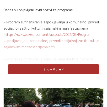
Danas su objavljeni javni pozivi za programe:
– Program sufinansiranja zapošljavanja u komunalnoj privredi,
socijalnoj zaštiti, kulturi i sajamskim manifestacijama
(
https://szks.ba/wp-content/uploads/2026/05/Program-
zaposljavanja-u-komunalnoj-privredi-socijalnoj-zastiti-kulturi-i-
sajamskim-manifestacijama.pdf
)
– Program sufinansiranja zapošljavanja doktora medicine,
doktora veterine i doktora stomatologije (
https://szks.ba/wp-
Show More
content/uploads/2026/05/Program-zaposljavanja-Doktora-
medicine-dpktpra-veterine-i-doktora-stomatologije.pdf
)
– Program sufinansiranja zapošljavanja za sistem javne brige i
žrtve nasilja u porodici- „Moje pravo“ (
https://szks.ba/wp-
content/uploads/2026/05/Program-zaposljavanja-za-sistem-