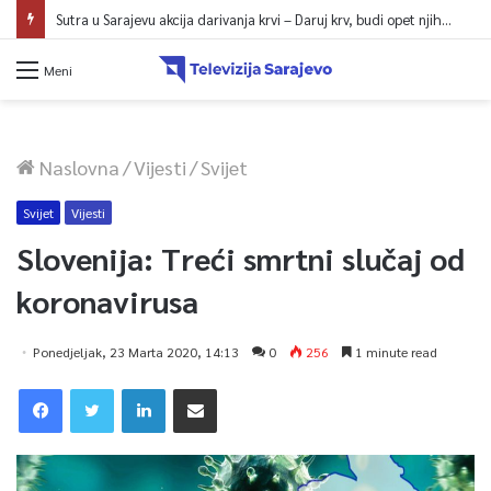
Sutra u Sarajevu akcija darivanja krvi – Daruj krv, budi opet njihov heroj
Meni
Naslovna
/
Vijesti
/
Svijet
Svijet
Vijesti
Slovenija: Treći smrtni slučaj od
koronavirusa
Ponedjeljak, 23 Marta 2020, 14:13
0
256
1 minute read