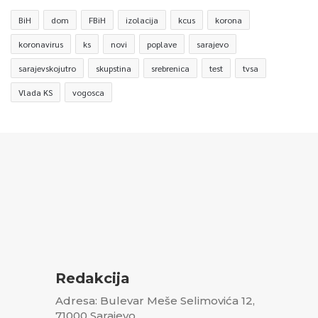
BiH
dom
FBiH
izolacija
kcus
korona
koronavirus
ks
novi
poplave
sarajevo
sarajevskojutro
skupstina
srebrenica
test
tvsa
Vlada KS
vogosca
Redakcija
Adresa: Bulevar Meše Selimovića 12,
71000 Sarajevo,