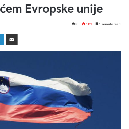
ećem Evropske unije
0
182
1 minute read