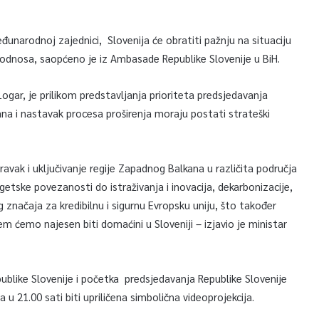
eđunarodnoj zajednici, Slovenija će obratiti pažnju na situaciju
odnosa, saopćeno je iz Ambasade Republike Slovenije u BiH.
Logar, je prilikom predstavljanja prioriteta predsjedavanja
a i nastavak procesa proširenja moraju postati strateški
vak i uključivanje regije Zapadnog Balkana u različita područja
getske povezanosti do istraživanja i inovacija, dekarbonizacije,
og značaja za kredibilnu i sigurnu Evropsku uniju, što također
m ćemo najesen biti domaćini u Sloveniji – izjavio je ministar
ublike Slovenije i početka predsjedavanja Republike Slovenije
a u 21.00 sati biti upriličena simbolična videoprojekcija.