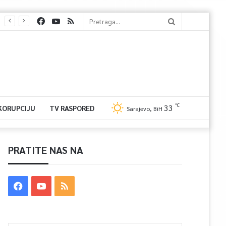
℃
33
 KORUPCIJU
TV RASPORED
Sarajevo, BiH
PRATITE NAS NA