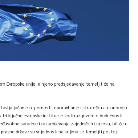
ćem Evropske unije, a njeno predsjedavanje temeljit će na
tavlja jačanje otpornosti, oporavljanje i stratešku autonomiju
 s tri ključne evropske institucije vodi razgovore o budućnosti
međusobne saradnje i razumijevanja zajedničkih izazova, bit će u
e pravne države su vrijednosti na kojima se temelji i postoji