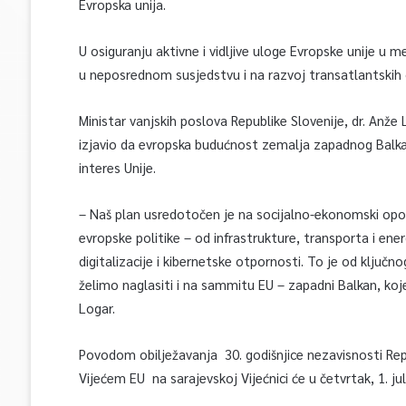
Evropska unija.
U osiguranju aktivne i vidljive uloge Evropske unije u m
u neposrednom susjedstvu i na razvoj transatlantskih 
Ministar vanjskih poslova Republike Slovenije, dr. Anže 
izjavio da evropska budućnost zemalja zapadnog Balkan
interes Unije.
– Naš plan usredotočen je na socijalno-ekonomski opora
evropske politike – od infrastrukture, transporta i ener
digitalizacije i kibernetske otpornosti. To je od ključn
želimo naglasiti i na sammitu EU – zapadni Balkan, koje
Logar.
Povodom obilježavanja 30. godišnjice nezavisnosti Rep
Vijećem EU na sarajevskoj Vijećnici će u četvrtak, 1. jul