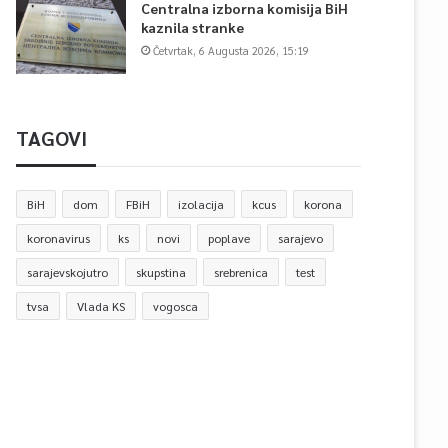
Centralna izborna komisija BiH
kaznila stranke
Četvrtak, 6 Augusta 2026, 15:19
TAGOVI
BiH
dom
FBiH
izolacija
kcus
korona
koronavirus
ks
novi
poplave
sarajevo
sarajevskojutro
skupstina
srebrenica
test
tvsa
Vlada KS
vogosca