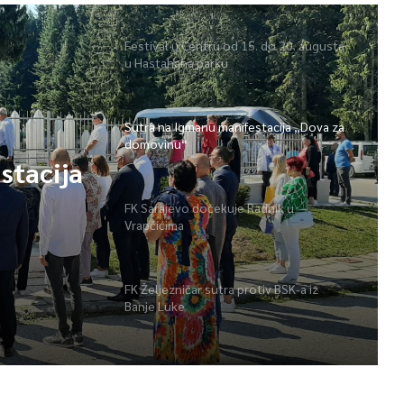
Festival u Centru od 15. do 20. augusta
u Hastahana parku
Sutra na Igmanu manifestacija „Dova za
domovinu“
stacija
FK Sarajevo dočekuje Radnik u
Vrapčićima
FK Željezničar sutra protiv BSK-a iz
Banje Luke