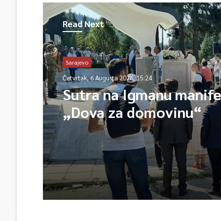
Read Next
Sarajevo
Četvrtak, 6 Augusta 2026, 15:24
Sutra na Igmanu manife
„Dova za domovinu“