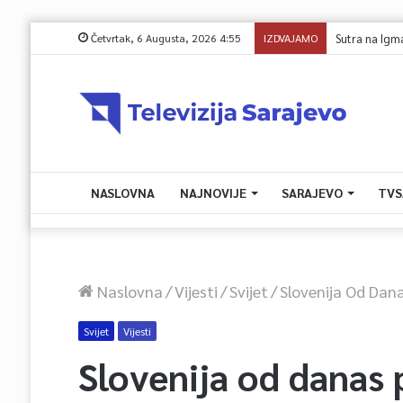
Četvrtak, 6 Augusta, 2026 4:55
IZDVAJAMO
Sutra na Igm
NASLOVNA
NAJNOVIJE
SARAJEVO
TVS
Naslovna
/
Vijesti
/
Svijet
/
Slovenija Od Dan
Svijet
Vijesti
Slovenija od danas