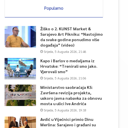
Popularno
Žiško o 2. KUNST Market &
Sarajevo Art Pikniku: “Nastojimo
da svake godine ponudimo više
događaja” (video)
Srijeda, 5 Augusta 2026, 21:46
Kapo i Barlov o medaljama iz
Hrvatske: “Trenirali smo jako.
Vjerovali smo”
Srijeda, 5 Augusta 2026, 21:06
Ministarstvo saobraćaja KS:
Završena revizija projekta,
uskoro javna nabavka za obnovu
mosta u ulici Ive Andrića
Srijeda, 5 Augusta 2026, 19:18
Avdić u Vijećnici primio Dinu
Merlina: Sarajevo i građani su