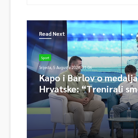
Read Next
Sport
Srijeda, 5 Augusta 2026, 21:06
Kapo i Barlov o medalj
Hrvatske: “Trenirali sm
Vjerovali smo”