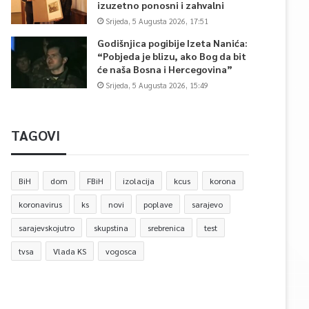
izuzetno ponosni i zahvalni
Srijeda, 5 Augusta 2026, 17:51
Godišnjica pogibije Izeta Nanića:
“Pobjeda je blizu, ako Bog da bit
će naša Bosna i Hercegovina”
Srijeda, 5 Augusta 2026, 15:49
TAGOVI
BiH
dom
FBiH
izolacija
kcus
korona
koronavirus
ks
novi
poplave
sarajevo
sarajevskojutro
skupstina
srebrenica
test
tvsa
Vlada KS
vogosca