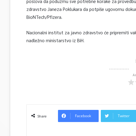
poslova da poduzmu sve potrebne korake za provedbu 
zdravstvo Janeza Poklukara da potpiše ugovornu dokum
BioNTech/Pfizera.
Nacionalni institut za javno zdravstvo će pripremiti vak
nadležno ministarstvo iz BiH.
A
Facebook
Twitter
Share