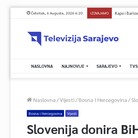
Četvrtak, 6 Augusta, 2026 6:20
IZDVAJAMO
NASLOVNA
NAJNOVIJE
SARAJEVO
TVS
Naslovna
/
Vijesti
/
Bosna I Hercegovina
/
Sl
Bosna i Hercegovina
Vijesti
Slovenija donira Bi