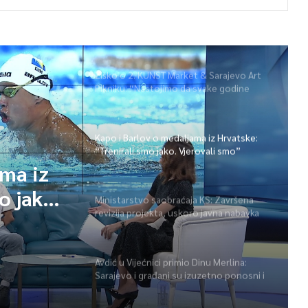
Žiško o 2. KUNST Market & Sarajevo Art
Pikniku: “Nastojimo da svake godine
ponudimo više događaja” (video)
Kapo i Barlov o medaljama iz Hrvatske:
“Trenirali smo jako. Vjerovali smo”
ama iz
o jako.
Ministarstvo saobraćaja KS: Završena
revizija projekta, uskoro javna nabavka
za obnovu mosta u ulici Ive Andrića
Avdić u Vijećnici primio Dinu Merlina:
Sarajevo i građani su izuzetno ponosni i
zahvalni