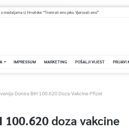
Ministarstvo saobraćaja KS: Završena revizija projekta, uskoro javna nabavka za obnovu mosta u ulici Ive Andrića
A
IMPRESSUM
MARKETING
POŠALJI VIJEST
PRIJAVI
ovenija Donira BiH 100.620 Doza Vakcine Pfizer
H 100.620 doza vakcine