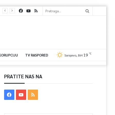
℃
19
 KORUPCIJU
TV RASPORED
Sarajevo, BiH
PRATITE NAS NA