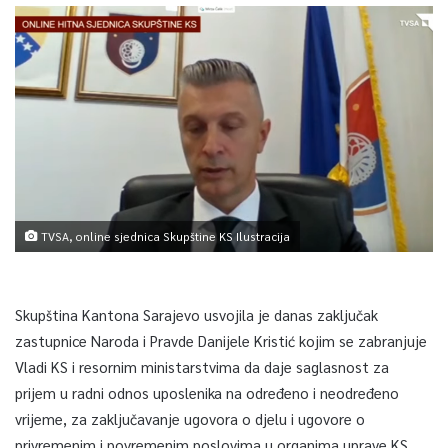
TVSA, online sjednica Skupštine KS Ilustracija
Skupština Kantona Sarajevo usvojila je danas zaključak
zastupnice Naroda i Pravde Danijele Kristić kojim se zabranjuje
Vladi KS i resornim ministarstvima da daje saglasnost za
prijem u radni odnos uposlenika na određeno i neodređeno
vrijeme, za zaključavanje ugovora o djelu i ugovore o
privremenim i povremenim poslovima u organima uprave KS,