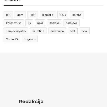
BiH
dom
FBiH
izolacija
kcus
korona
koronavirus
ks
novi
poplave
sarajevo
sarajevskojutro
skupstina
srebrenica
test
tvsa
Vlada KS
vogosca
Redakcija