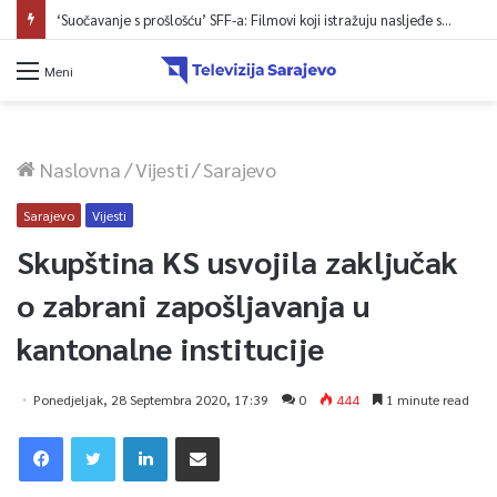
‘Suočavanje s prošlošću’ SFF-a: Filmovi koji istražuju nasljeđe sukoba i mogućnosti otpora
Meni
Naslovna
/
Vijesti
/
Sarajevo
Sarajevo
Vijesti
Skupština KS usvojila zaključak
o zabrani zapošljavanja u
kantonalne institucije
Ponedjeljak, 28 Septembra 2020, 17:39
0
444
1 minute read