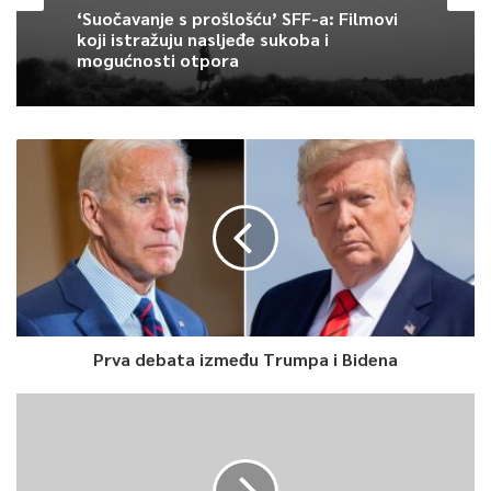
‘Suočavanje s prošlošću’ SFF-a: Filmovi
0
koji istražuju nasljeđe sukoba i
mogućnosti otpora
Article Rating
Prva debata između Trumpa i Bidena