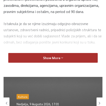
zavodima, direkcijama, agencijama, upravnim organizacijama,
pravnim subjektima i ostalim, na period od 90 dana.
Istaknula je da se njime izuzimaju odgojno-obrazovne
ustanove, zdravstveni radnici, pripadnici policijskih struktura te
subjekti koji su već dobili saglasnost Vlade za prijem, ali i da se
odmah, bez odlaganja ponište javni konkursi koji su u toku.
Predsjedavajući Skupštine Kantona Sarajevo Mirza Čelik (SDA)
Show More
prvobitno nije želio staviti taj zaključak na glasanje uz
obrazloženje da je potrebno da ga razmatra nadležna
skupštinska komisija.
No, kada je na kraju zaključak ipak stavljen na glasanje najavio
je da će Klub SDA pokrenuti apelaciju Ustavnom sudu za ocjenu
ustavnosti tog s 19 glasova usvojenog zaključka.
Kultura
Nedjelja, 9 Augusta 2026, 17:01