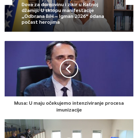
Dova za domovinu i zikir u Ratnoj
džamiji: U sklopu manifestacije
„Odbrana BiH – Igman 2026“ odana
počast herojima
Musa: U maju očekujemo intenziviranje procesa
imunizacije