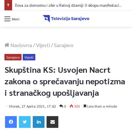
Dova za domovinu i zikir u Ratnoj džamiji: U sklopu manifestacije „Odbrana BiH – Igman 2026“ odana počast herojima
Meni
Naslovna
/
Vijesti
/
Sarajevo
Sarajevo
Vijesti
Skupština KS: Usvojen Nacrt
zakona o sprečavanju nepotizma
i stranačkog upošljavanja
Utorak, 27 Aprila 2021, 17:42
0
301
Less than a minute