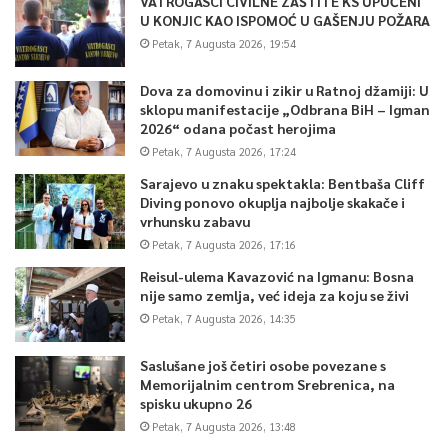
VATROGASCI CIVILNE ZAŠTITE KS UPUĆENI
U KONJIC KAO ISPOMOĆ U GAŠENJU POŽARA
Petak, 7 Augusta 2026, 19:54
Dova za domovinu i zikir u Ratnoj džamiji: U
sklopu manifestacije „Odbrana BiH – Igman
2026“ odana počast herojima
Petak, 7 Augusta 2026, 17:24
Sarajevo u znaku spektakla: Bentbaša Cliff
Diving ponovo okuplja najbolje skakače i
vrhunsku zabavu
Petak, 7 Augusta 2026, 17:16
Reisul-ulema Kavazović na Igmanu: Bosna
nije samo zemlja, već ideja za koju se živi
Petak, 7 Augusta 2026, 14:35
Saslušane još četiri osobe povezane s
Memorijalnim centrom Srebrenica, na
spisku ukupno 26
Petak, 7 Augusta 2026, 13:48