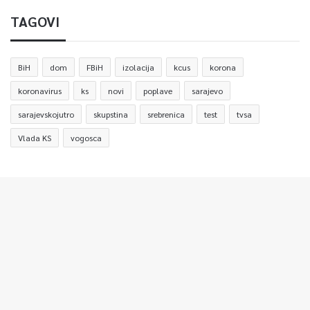
TAGOVI
BiH
dom
FBiH
izolacija
kcus
korona
koronavirus
ks
novi
poplave
sarajevo
sarajevskojutro
skupstina
srebrenica
test
tvsa
Vlada KS
vogosca