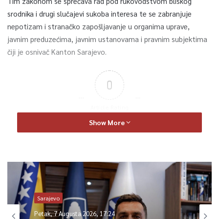
Tim zakonom se sprečava rad pod rukovodstvom bliskog
srodnika i drugi slučajevi sukoba interesa te se zabranjuje
nepotizam i stranačko zapošljavanje u organima uprave,
javnim preduzećima, javnim ustanovama i pravnim subjektima
čiji je osnivač Kanton Sarajevo.
0
Article Rating
Show More
Sarajevo
Petak, 7 Augusta 2026, 17:24