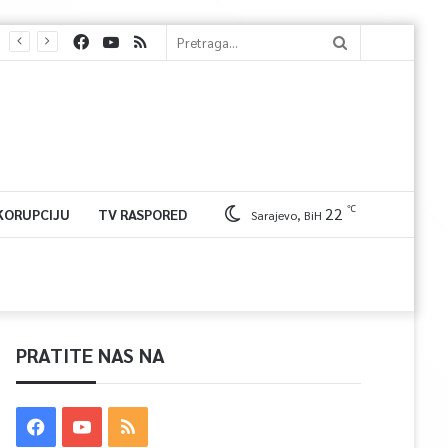
℃
22
 KORUPCIJU
TV RASPORED
Sarajevo, BiH
PRATITE NAS NA