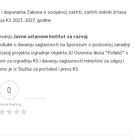
 dopunama Zakona o socijalnoj zaštiti, zaštiti civilnih žrtava
oja KS 2021.-2027. godine.
nivanju
Javne ustanove Institut za razvoj
odluke o davanju saglasnosti na Sporazum o poslovnoj saradnji
zaciji projekta izgradnje objekta JU Osnovna škola “Pofalići“ s
za izgradnju KS i davanju saglasnosti ministrici za odgoj i
o je iz Služba za protokol i press KS.
0
rticle Rating