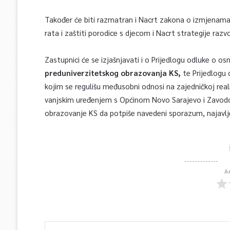
Također će biti razmatran i Nacrt zakona o izmjenama i
rata i zaštiti porodice s djecom i Nacrt strategije razv
Zastupnici će se izjašnjavati i o Prijedlogu odluke o os
preduniverzitetskog obrazovanja KS,
te Prijedlogu 
kojim se regulišu međusobni odnosi na zajedničkoj reali
vanjskim uređenjem s Općinom Novo Sarajevo i Zavodom 
obrazovanje KS da potpiše navedeni sporazum, najavljen
A