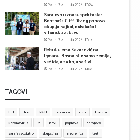
Petak, 7 Augusta 2026, 17:24
Sarajevo u znaku spektakla:
Bentbaša Cliff Diving ponovo
okuplja najbolje skakače i
vrhunsku zabavu
Petak, 7 Augusta 2026, 17:16
Reisul-ulema Kavazović na
Igmanu: Bosna nije samo zemlja,
već ideja za koju se živi
Petak, 7 Augusta 2026, 14:35
TAGOVI
BiH
dom
FBiH
izolacija
kcus
korona
koronavirus
ks
novi
poplave
sarajevo
sarajevskojutro
skupstina
srebrenica
test