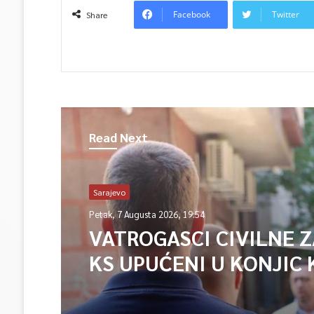
Facebook
Twitter
Share
Read Next
Sarajevo
Petak, 7 Augusta 2026, 19:54
VATROGASCI CIVILNE 
KS UPUĆENI U KONJIC 
ISPOMOĆ U GAŠENJU 