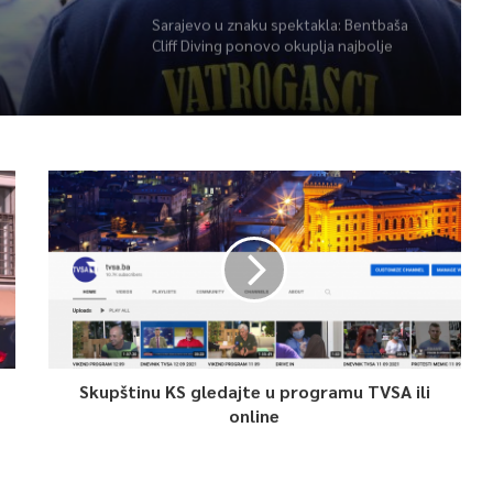
Sarajevo u znaku spektakla: Bentbaša
Cliff Diving ponovo okuplja najbolje
skakače i vrhunsku zabavu
Skupštinu KS gledajte u programu TVSA ili
online