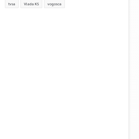
tvsa
Vlada KS
vogosca