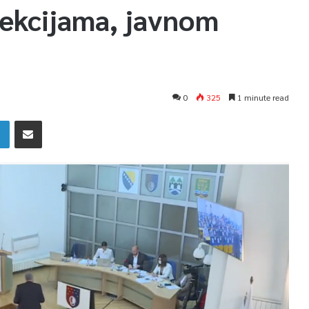
pekcijama, javnom
0
325
1 minute read