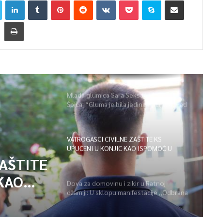
Mlada glumica Sara Seksan u emisiji
Špica: “Gluma je bila jedina opcija, uz rad
i disciplinu sve je moguće”
VATROGASCI CIVILNE ZAŠTITE KS
UPUĆENI U KONJIC KAO ISPOMOĆ U
GAŠENJU POŽARA
ZAŠTITE
KAO
Dova za domovinu i zikir u Ratnoj
džamiji: U sklopu manifestacije „Odbrana
POŽARA
BiH – Igman 2026“ odana počast
herojima