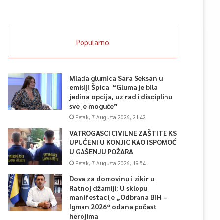
Popularno
Mlada glumica Sara Seksan u
emisiji Špica: “Gluma je bila
jedina opcija, uz rad i disciplinu
sve je moguće”
Petak, 7 Augusta 2026, 21:42
VATROGASCI CIVILNE ZAŠTITE KS
UPUĆENI U KONJIC KAO ISPOMOĆ
U GAŠENJU POŽARA
Petak, 7 Augusta 2026, 19:54
Dova za domovinu i zikir u
Ratnoj džamiji: U sklopu
manifestacije „Odbrana BiH –
Igman 2026“ odana počast
herojima